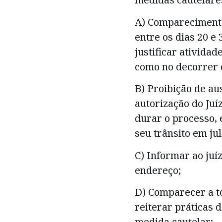
A) Comparecimento
entre os dias 20 e
justificar atividad
como no decorrer 
B) Proibição de a
autorização do Juí
durar o processo, 
seu trânsito em ju
C) Informar ao ju
endereço;
D) Comparecer a to
reiterar práticas 
medida cautelar;