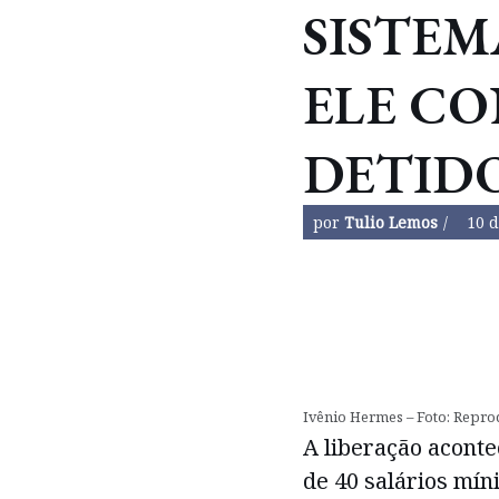
SISTEM
ELE C
DETID
por
Tulio Lemos
10 
Ivênio Hermes – Foto: Repr
A liberação acont
de 40 salários mín