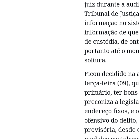
juiz durante a aud
Tribunal de Justiç
informação no sis
informação de que 
de custódia, de on
portanto até o mom
soltura.
Ficou decidido na 
terça-feira (09), 
primário, ter bons
preconiza a legisl
endereço fixos, e 
ofensivo do delito,
provisória, desde
medidas cautelare