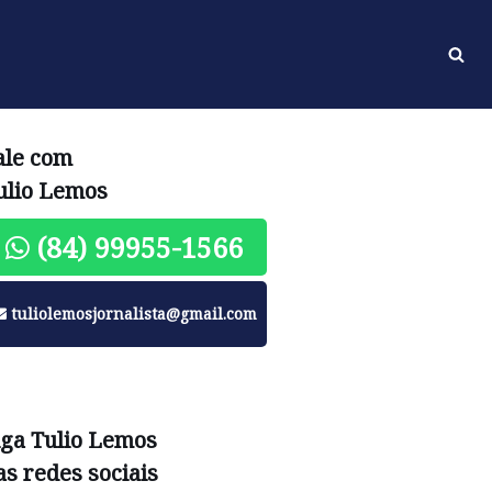
ale com
ulio Lemos
(84) 99955-1566
tuliolemosjornalista@gmail.com
iga Tulio Lemos
as redes sociais