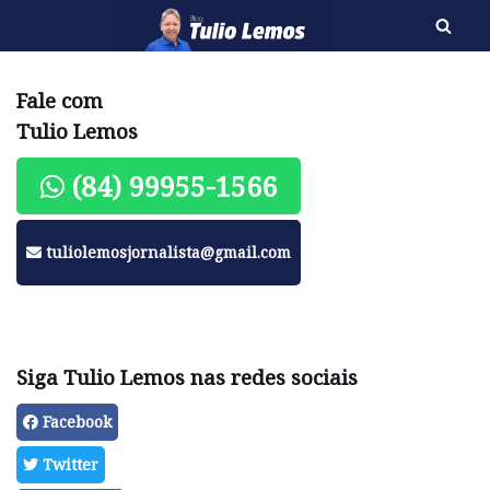
Pular
para
Fale com
o
Tulio Lemos
conteúdo
(84) 99955-1566
tuliolemosjornalista@gmail.com
Siga Tulio Lemos nas redes sociais
Facebook
Twitter