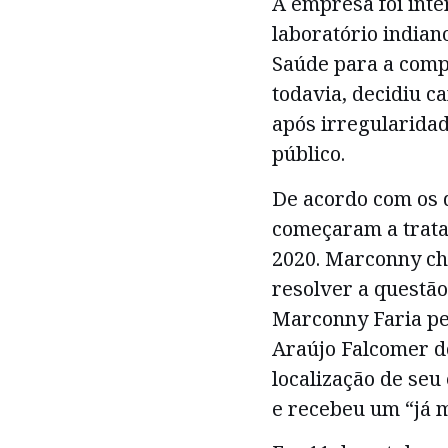
A empresa foi int
laboratório indian
Saúde para a comp
todavia, decidiu c
após irregularidad
público.
De acordo com os d
começaram a trata
2020. Marconny ch
resolver a questão 
Marconny Faria pe
Araújo Falcomer do
localização de seu
e recebeu um “já 