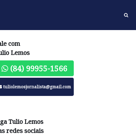
ale com
ulio Lemos
(84) 99955-1566
tuliolemosjornalista@gmail.com
iga Tulio Lemos
as redes sociais