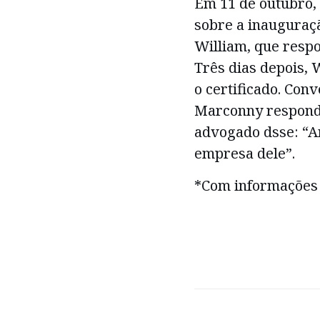
Em 11 de outubro,
sobre a inauguraç
William, que respo
Três dias depois, W
o certificado. Con
Marconny responde
advogado dsse: “A
empresa dele”.
*Com informações 