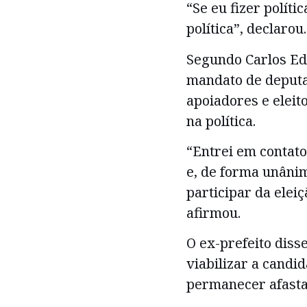
“Se eu fizer políti
política”, declarou.
Segundo Carlos Edu
mandato de deputa
apoiadores e elei
na política.
“Entrei em contato
e, de forma unâni
participar da eleiç
afirmou.
O ex-prefeito dis
viabilizar a candi
permanecer afasta