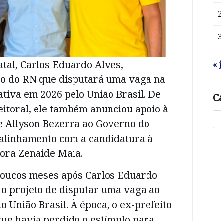
atal, Carlos Eduardo Alves,
« 
io do RN que disputará uma vaga na
tiva em 2026 pelo União Brasil. De
C
leitoral, ele também anunciou apoio à
e Allyson Bezerra ao Governo do
 alinhamento com a candidatura à
dora Zenaide Maia.
poucos meses após Carlos Eduardo
o o projeto de disputar uma vaga ao
o União Brasil. À época, o ex-prefeito
que havia perdido o estímulo para