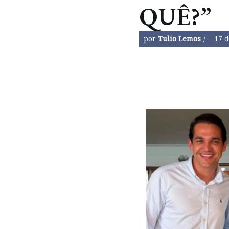
QUÊ?”
por
Tulio Lemos
17 d