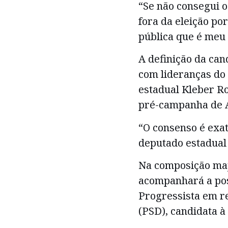
“Se não consegui o
fora da eleição po
pública que é meu 
A definição da ca
com lideranças do 
estadual Kleber R
pré-campanha de A
“O consenso é exat
deputado estadual 
Na composição maj
acompanhará a pos
Progressista em r
(PSD), candidata à 