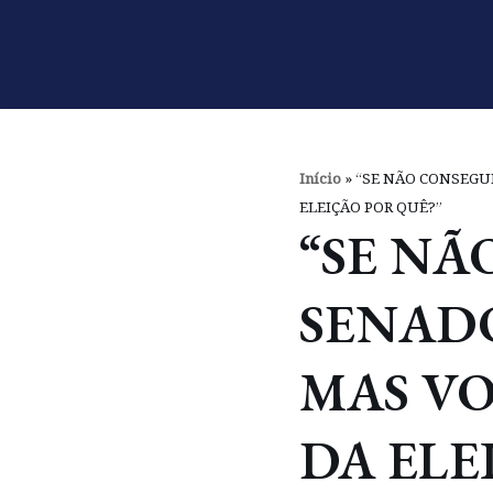
Pular
para
o
conteúdo
Início
»
“SE NÃO CONSEGUI
ELEIÇÃO POR QUÊ?”
“SE NÃ
SENADO
MAS VO
DA ELE