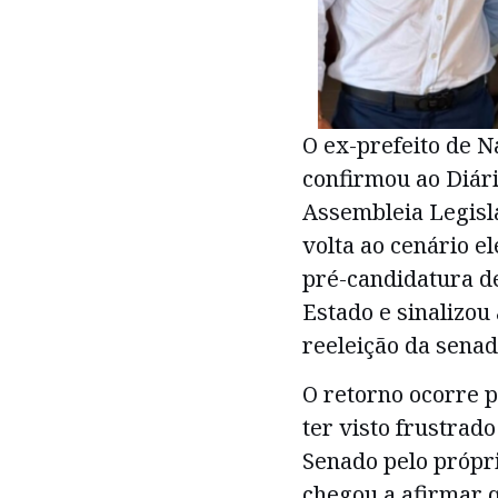
O ex-prefeito de N
confirmou ao Diár
Assembleia Legisla
volta ao cenário e
pré-candidatura d
Estado e sinalizou
reeleição da sena
O retorno ocorre 
ter visto frustrad
Senado pelo própri
chegou a afirmar 