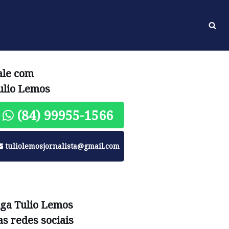
ale com
ulio Lemos
(84) 99955-1566
tuliolemosjornalista@gmail.com
iga Tulio Lemos
as redes sociais