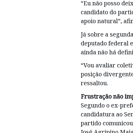
“Eu não posso deix
candidato do parti
apoio natural”, af
Já sobre a segunda
deputado federal e
ainda não há defin
“Vou avaliar cole
posição divergente
ressaltou.
Frustração não im
Segundo o ex-prefe
candidatura ao Sen
partido comunicou 
José Agripino Maia