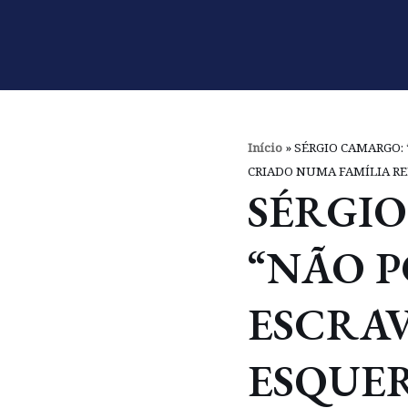
Pular
para
o
conteúdo
Início
»
SÉRGIO CAMARGO: 
CRIADO NUMA FAMÍLIA RE
SÉRGI
“NÃO P
ESCRA
ESQUER