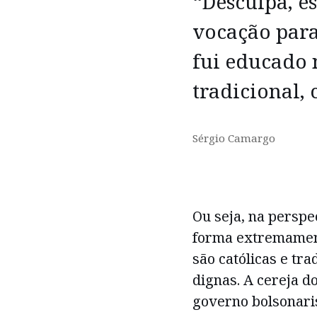
“Desculpa, e
vocação para
fui educado 
tradicional, 
Sérgio Camargo
Ou seja, na perspe
forma extremament
são católicas e tra
dignas. A cereja do
governo bolsonaris