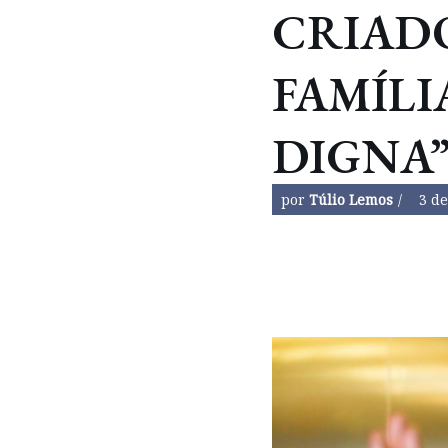
CRIAD
FAMÍLI
DIGNA
por
Túlio Lemos
3 de