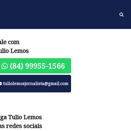
ale com
ulio Lemos
(84) 99955-1566
tuliolemosjornalista@gmail.com
iga Tulio Lemos
as redes sociais