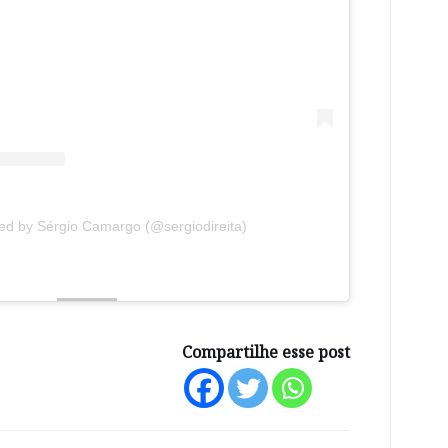
red by Sérgio Camargo (@sergiodireita)
Compartilhe esse post