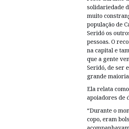
solidariedade d
muito constrang
população de Ca
Seridó os outro
pessoas. O rec
na capital e t
que a gente ve
Seridó, de ser 
grande maioria”
Ela relata como
apoiadores de d
“Durante o mom
copo, eram bol
acompanhavam 