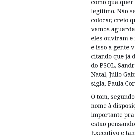
como qualquer o
legítimo. Não s
colocar, creio 
vamos aguardar.
eles ouviram e 
e isso a gente 
citando que já 
do PSOL, Sandr
Natal, Júlio Ga
sigla, Paula Cor
O tom, segundo 
nome à dispos
importante pra
estão pensando
Executivo e tam