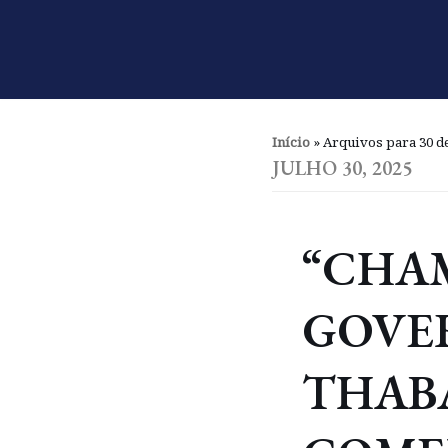
Pular
para
o
conteúdo
Início
»
Arquivos para 30 de
JULHO 30, 2025
“CHA
GOVE
THAB