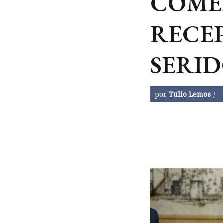
COM
RECE
SERI
por
Tulio Lemos