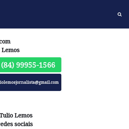
 com
o Lemos
(84) 99955-1566
liolemosjornalista@gmail.com
 Tulio Lemos
redes sociais