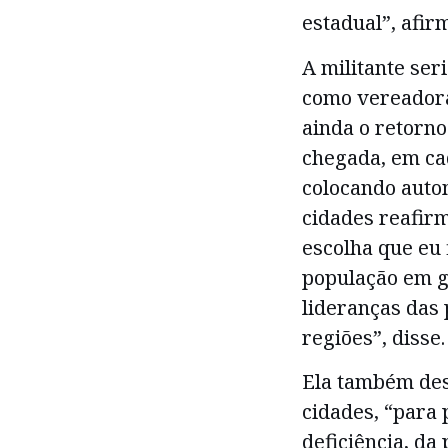
estadual”, afir
A militante seri
como vereadora
ainda o retorno
chegada, em ca
colocando auto
cidades reafir
escolha que eu f
população em g
lideranças das
regiões”, disse.
Ela também des
cidades, “para 
deficiência, d