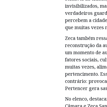
invisibilizados, m
verdadeiros guardi
percebem a cidade
que muitas vezes n
Zeca também ressa
reconstrução da au
um momento de au
fatores sociais, cu
muitas vezes, alim
pertencimento. Es
contrário: provoca
Pertencer gera saú
No elenco, destaca
Câmara e Zeca Sant