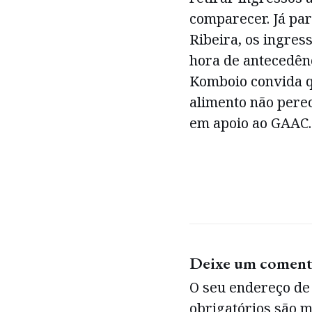
comparecer. Já pa
Ribeira, os ingre
hora de antecedênc
Komboio convida q
alimento não pere
em apoio ao GAAC.
Deixe um coment
O seu endereço de 
obrigatórios são