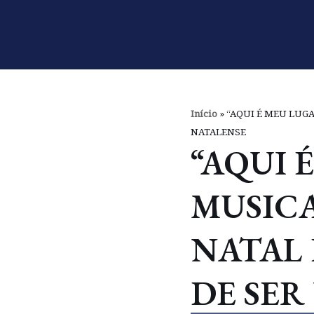
Pular
para
o
conteúdo
Início
»
“AQUI É MEU LUGA
NATALENSE
“AQUI 
MUSIC
NATAL
DE SER