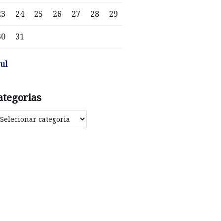
23
24
25
26
27
28
29
30
31
jul
ategorias