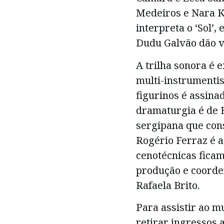
Medeiros e Nara Ke
interpreta o ‘Sol’
Dudu Galvão dão vi
A trilha sonora é 
multi-instrumentis
figurinos é assina
dramaturgia é de 
sergipana que con
Rogério Ferraz é a
cenotécnicas ficam
produção e coorde
Rafaela Brito.
Para assistir ao m
retirar ingressos