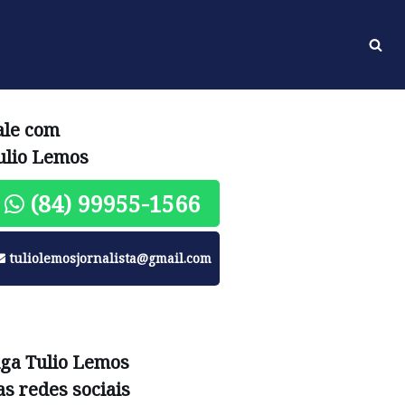
ale com
ulio Lemos
(84) 99955-1566
tuliolemosjornalista@gmail.com
iga Tulio Lemos
as redes sociais