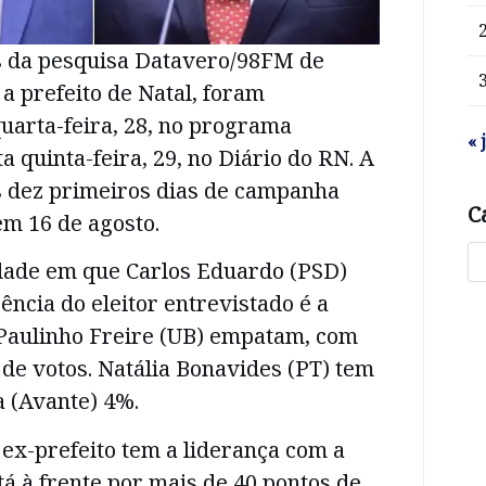
 da pesquisa Datavero/98FM de
 a prefeito de Natal, foram
uarta-feira, 28, no programa
« 
a quinta-feira, 29, no Diário do RN. A
os dez primeiros dias de campanha
C
 em 16 de agosto.
idade em que Carlos Eduardo (PSD)
ência do eleitor entrevistado é a
e Paulinho Freire (UB) empatam, com
de votos. Natália Bonavides (PT) tem
a (Avante) 4%.
o ex-prefeito tem a liderança com a
tá à frente por mais de 40 pontos de