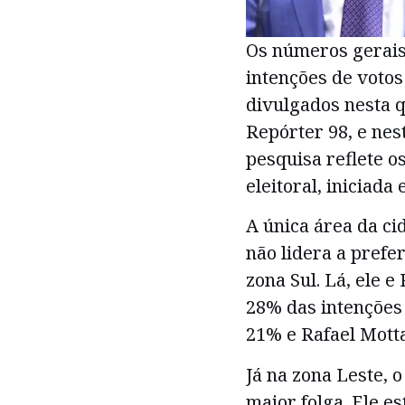
Os números gerais
intenções de votos
divulgados nesta q
Repórter 98, e nest
pesquisa reflete 
eleitoral, iniciada
A única área da c
não lidera a prefer
zona Sul. Lá, ele 
28% das intenções 
21% e Rafael Mott
Já na zona Leste, 
maior folga. Ele es