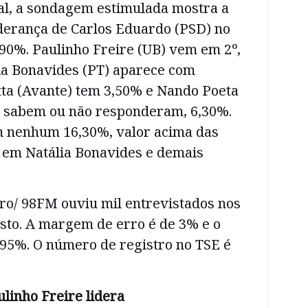
l, a sondagem estimulada mostra a
derança de Carlos Eduardo (PSD) no
90%. Paulinho Freire (UB) vem em 2º,
ia Bonavides (PT) aparece com
tta (Avante) tem 3,50% e Nando Poeta
o sabem ou não responderam, 6,30%.
 nenhum 16,30%, valor acima das
s em Natália Bonavides e demais
ro/ 98FM ouviu mil entrevistados nos
osto. A margem de erro é de 3% e o
 95%. O número de registro no TSE é
linho Freire lidera