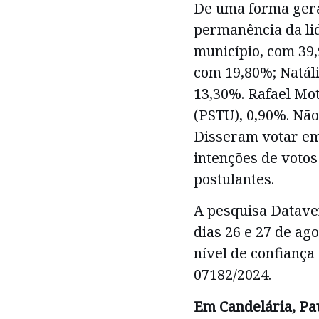
De uma forma gera
permanência da li
município, com 39,
com 19,80%; Natál
13,30%. Rafael Mo
(PSTU), 0,90%. Nã
Disseram votar em
intenções de voto
postulantes.
A pesquisa Datave
dias 26 e 27 de ag
nível de confiança
07182/2024.
Em Candelária, Pau