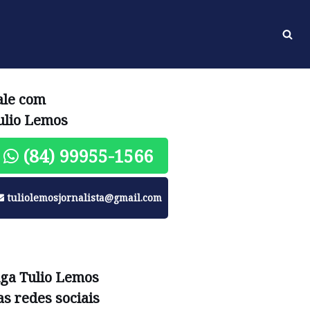
ale com
ulio Lemos
(84) 99955-1566
tuliolemosjornalista@gmail.com
iga Tulio Lemos
as redes sociais