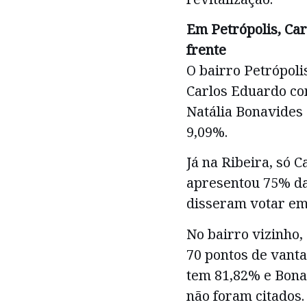
Em Petrópolis, Ca
frente
O bairro Petrópoli
Carlos Eduardo com
Natália Bonavides
9,09%.
Já na Ribeira, só C
apresentou 75% da
disseram votar em
No bairro vizinho,
70 pontos de vant
tem 81,82% e Bona
não foram citados.