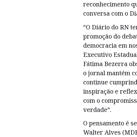
reconhecimento qu
conversa com o Diá
“O Diário do RN te
promoção do debat
democracia em nos
Executivo Estadual
Fátima Bezerra ob
o jornal mantém co
continue cumprindo
inspiração e refle
com o compromisso 
verdade”.
O pensamento é se
Walter Alves (MDB)