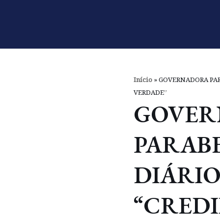
Pular
para
o
conteúdo
Início
»
GOVERNADORA PARA
VERDADE”
GOVER
PARAB
DIÁRIO
“CREDI