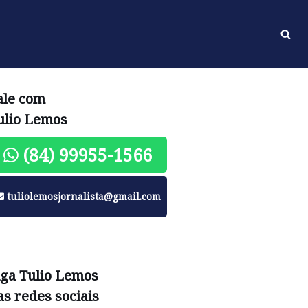
ale com
ulio Lemos
(84) 99955-1566
tuliolemosjornalista@gmail.com
iga Tulio Lemos
as redes sociais