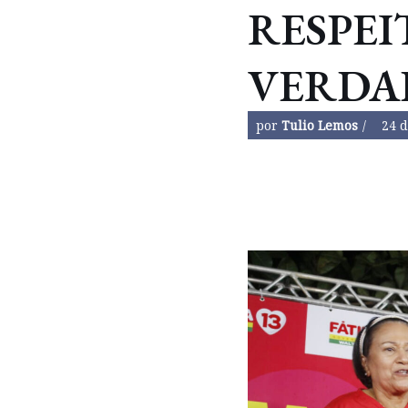
RESPEI
VERDA
por
Tulio Lemos
24 d