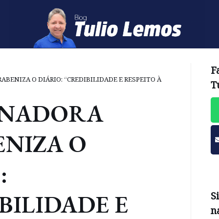
F
BENIZA O DIÁRIO: “CREDIBILIDADE E RESPEITO À
T
NADORA
ENIZA O
:
BILIDADE E
S
n