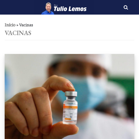
Pular
para
Início
»
Vacinas
o
VACINAS
conteúdo