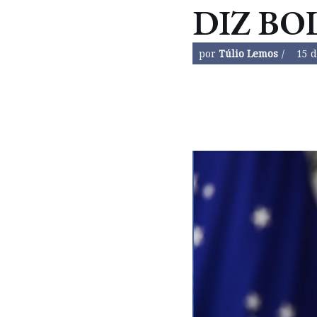
DIZ BO
por
Túlio Lemos
15 d