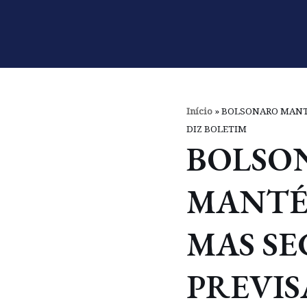
Pular
para
o
conteúdo
Início
»
BOLSONARO MANTÉ
DIZ BOLETIM
BOLSO
MANTÉ
MAS SE
PREVIS