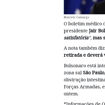
Marcelo Camargo
O boletim médico 
presidente
Jair Bo
satisfatória
“,
mas s
A nota também diz
retirada e deverá 
Bolsonaro está in
zona sul
São Paulo
obstrução intestina
Forças Armadas, em
ontem.
*Informações de O