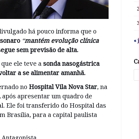
divulgado há pouco informa que o
lsonaro
“
mantém evolução clínica
« 
egue sem previsão de alta.
C
 que ele teve a
sonda nasogástrica
voltar a se alimentar amanhã.
ternado no
Hospital Vila Nova Star
, na
,
após apresentar um quadro de
l. Ele foi transferido do Hospital das
 Brasília, para a capital paulista
 Antagonista.