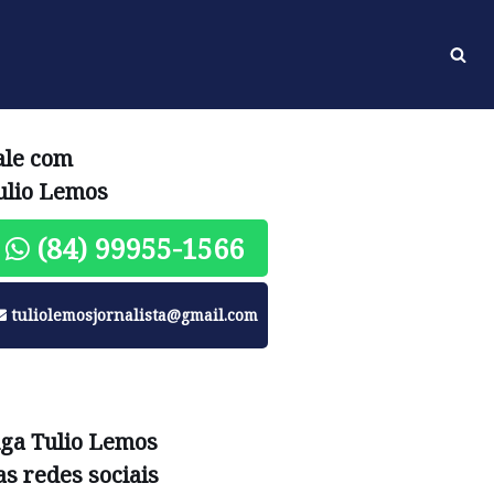
ale com
ulio Lemos
(84) 99955-1566
tuliolemosjornalista@gmail.com
iga Tulio Lemos
as redes sociais