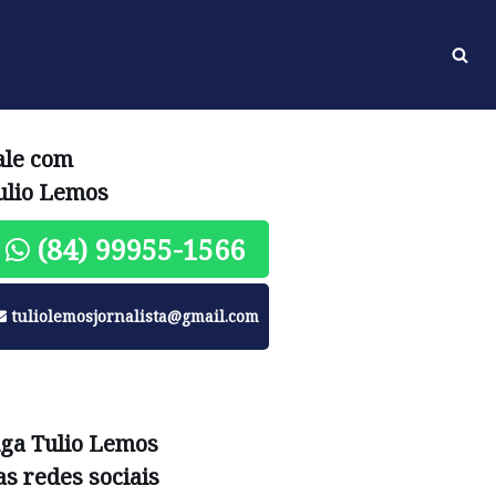
ale com
ulio Lemos
(84) 99955-1566
tuliolemosjornalista@gmail.com
iga Tulio Lemos
as redes sociais