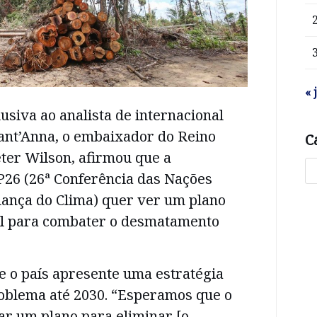
« 
usiva ao analista de internacional
ant’Anna, o embaixador do Reino
C
eter Wilson, afirmou que a
P26 (26ª Conferência das Nações
ança do Clima) quer ver um plano
il para combater o desmatamento
e o país apresente uma estratégia
roblema até 2030. “Esperamos que o
ar um plano para eliminar [o