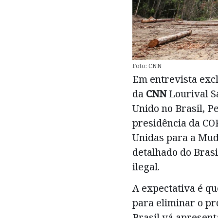
Foto: CNN
Em entrevista excl
da
CNN
Lourival S
Unido no Brasil, P
presidência da CO
Unidas para a Mud
detalhado do Bras
ilegal.
A expectativa é qu
para eliminar o p
Brasil vá apresent