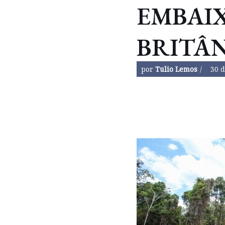
EMBAI
BRITÂ
por
Tulio Lemos
30 d