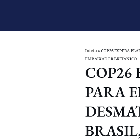
Pular
para
o
conteúdo
Início
»
COP26 ESPERA PLA
EMBAIXADOR BRITÂNICO
COP26 
PARA 
DESMA
BRASIL,