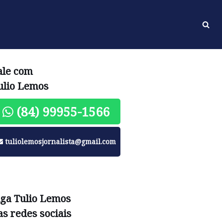
ale com
ulio Lemos
(84) 99955-1566
tuliolemosjornalista@gmail.com
iga Tulio Lemos
as redes sociais