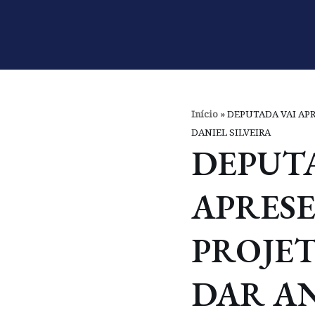
Pular
para
o
conteúdo
Início
»
DEPUTADA VAI APR
DANIEL SILVEIRA
DEPUTA
APRES
PROJET
DAR AN