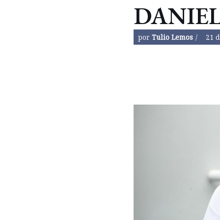
DANIEL
por
Tulio Lemos
21 d