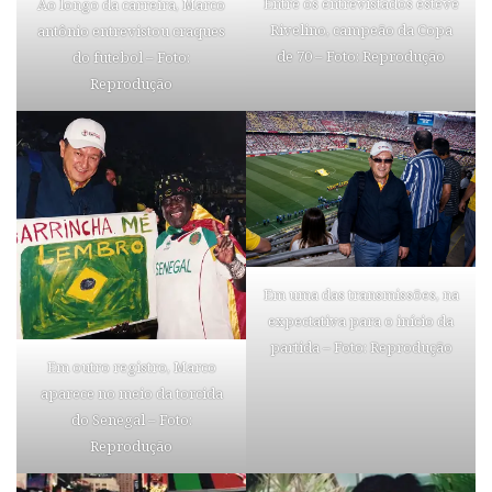
Entre os entrevistados esteve
Ao longo da carreira, Marco
Rivelino, campeão da Copa
antônio entrevistou craques
de 70 – Foto: Reprodução
do futebol – Foto:
Reprodução
Em uma das transmissões, na
expectativa para o início da
partida – Foto: Reprodução
Em outro registro, Marco
aparece no meio da torcida
do Senegal – Foto:
Reprodução