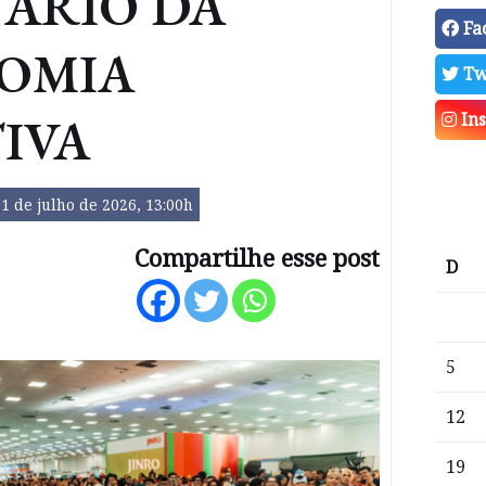
NÁRIO DA
Fa
OMIA
Tw
IVA
In
1 de julho de 2026, 13:00h
Compartilhe esse post
D
5
12
19