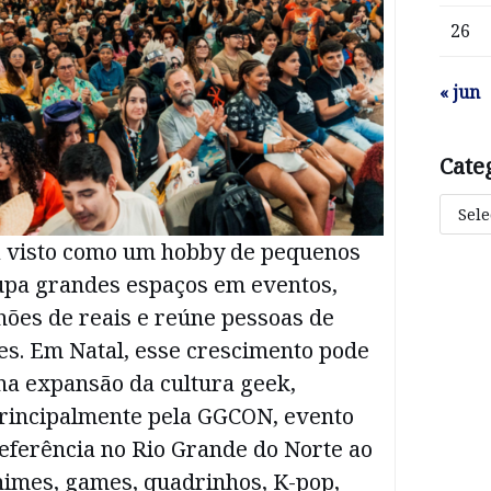
26
« jun
Cate
a visto como um hobby de pequenos
upa grandes espaços em eventos,
ões de reais e reúne pessoas de
es. Em Natal, esse crescimento pode
na expansão da cultura geek,
rincipalmente pela GGCON, evento
eferência no Rio Grande do Norte ao
nimes, games, quadrinhos, K-pop,