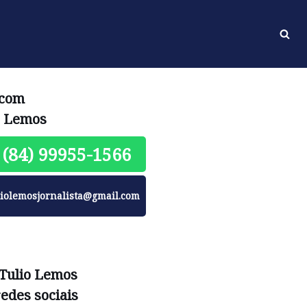
 com
o Lemos
(84) 99955-1566
liolemosjornalista@gmail.com
 Tulio Lemos
redes sociais