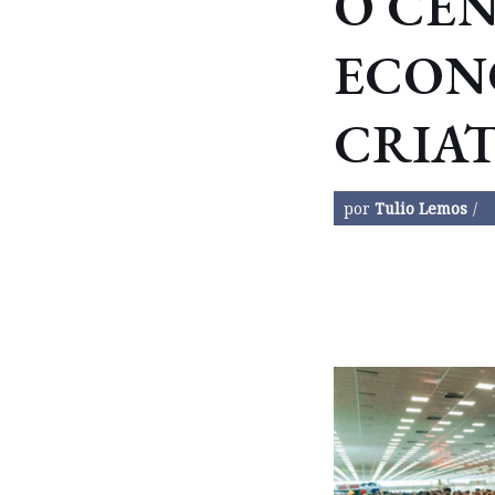
O CE
ECON
CRIAT
por
Tulio Lemos