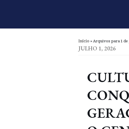
Pular
para
o
conteúdo
Início
»
Arquivos para 1 de 
JULHO 1, 2026
CULT
CONQ
GERAÇ