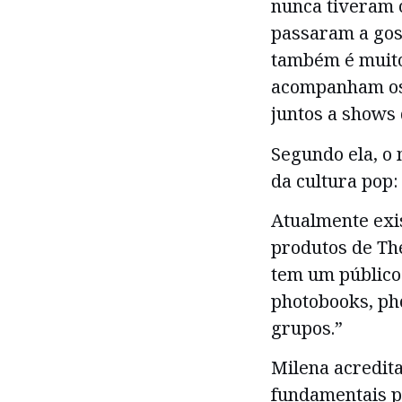
nunca tiveram 
passaram a gost
também é muit
acompanham os 
juntos a shows 
Segundo ela, o
da cultura pop:
Atualmente exi
produtos de The
tem um público
photobooks, pho
grupos.”
Milena acredit
fundamentais p