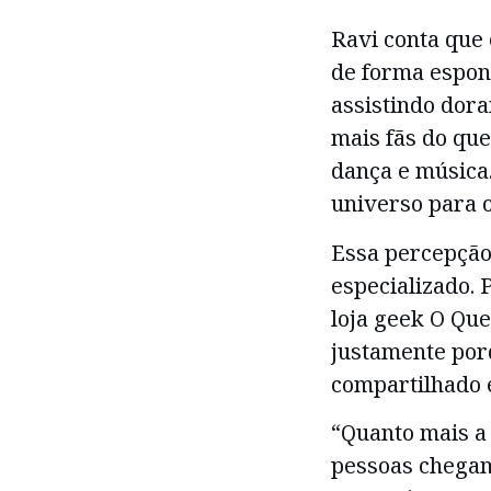
Ravi conta que 
de forma espo
assistindo dor
mais fãs do qu
dança e música
universo para o
Essa percepçã
especializado. 
loja geek O Qu
justamente por
compartilhado e
“Quanto mais a 
pessoas chegam 