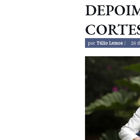
DEPOI
CORTE
por
Túlio Lemos
26 d