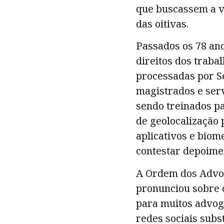
que buscassem a v
das oitivas.
Passados os 78 ano
direitos dos traba
processadas por S
magistrados e serv
sendo treinados pa
de geolocalização
aplicativos e biome
contestar depoimen
A Ordem dos Advog
pronunciou sobre 
para muitos advog
redes sociais subs