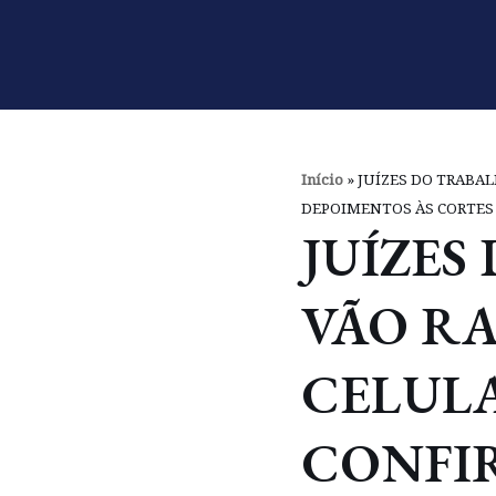
Pular
para
o
conteúdo
Início
»
JUÍZES DO TRABA
DEPOIMENTOS ÀS CORTES
JUÍZES
VÃO R
CELUL
CONFI