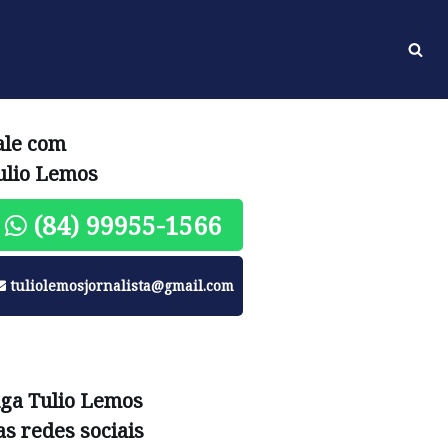
ale com
ulio Lemos
(84) 99955-1566
tuliolemosjornalista@gmail.com
iga Tulio Lemos
as redes sociais