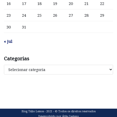
16
17
18
19
20
21
22
23
24
25
26
27
28
29
30
31
« jul
Categorias
Blog Túlio Lemos - 2021 - © Todos os direitos reservados
Desenvolvido por Átila Caetano