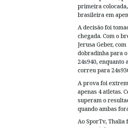
primeira colocada,
brasileira em ape
A decisão foi toma
chegada. Com o br
Jerusa Geber, com
dobradinha para o 
24s940, enquanto a
correu para 24s93
A prova foi extre
apenas 4 atletas. 
superam o resultad
quando ambas fora
Ao SporTv, Thalia 