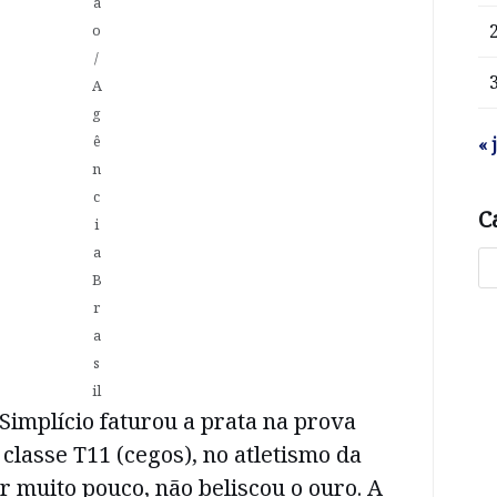
ã
o
/
A
g
ê
« 
n
c
C
i
a
B
r
a
s
il
 Simplício faturou a prata na prova
classe T11 (cegos), no atletismo da
r muito pouco, não beliscou o ouro. A