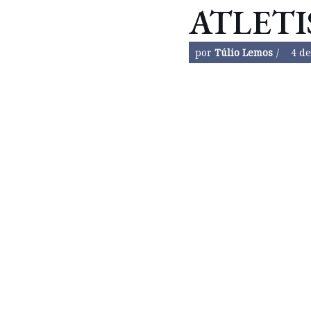
ATLET
por
Túlio Lemos
4 de