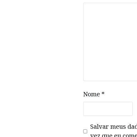
Nome
*
Salvar meus da
vez que eu come