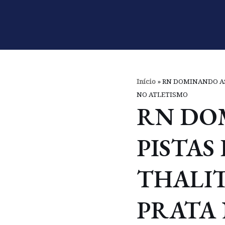
Pular
para
o
conteúdo
Início
»
RN DOMINANDO AS 
NO ATLETISMO
RN DO
PISTAS
THALIT
PRATA