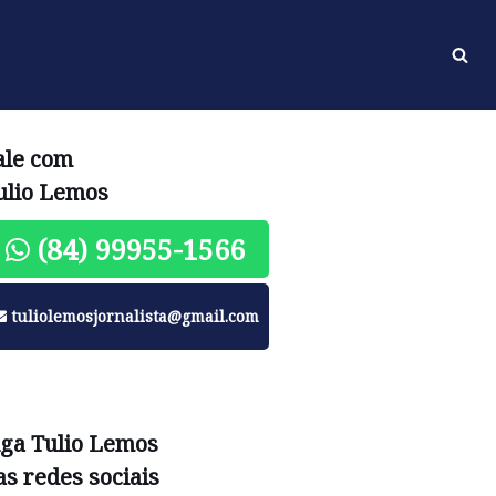
ale com
ulio Lemos
(84) 99955-1566
tuliolemosjornalista@gmail.com
iga Tulio Lemos
as redes sociais