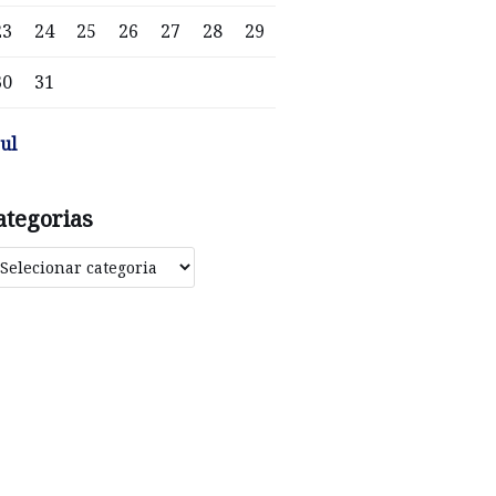
23
24
25
26
27
28
29
30
31
jul
ategorias