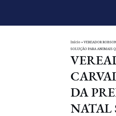
Pular
para
o
conteúdo
Início
»
VEREADOR ROBSON
SOLUÇÃO PARA ANIMAIS Q
VEREA
CARVA
DA PRE
NATAL