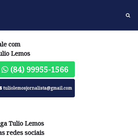
ale com
ulio Lemos
(84) 99955-1566
tuliolemosjornalista@gmail.com
iga Tulio Lemos
as redes sociais