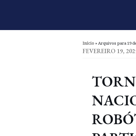
Pular
para
o
conteúdo
Início
»
Arquivos para 19 de
FEVEREIRO 19, 202
TORN
NACI
ROBÓ