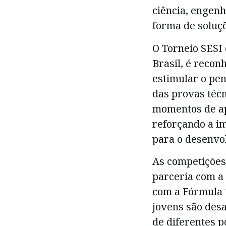
ciência, engen
forma de soluçõ
O Torneio SESI 
Brasil, é recon
estimular o pen
das provas técn
momentos de ap
reforçando a i
para o desenvo
As competições
parceria com a 
com a Fórmula 
jovens são desa
de diferentes p