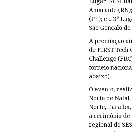
Lugar: SESI Bat
Amarante (RN); 
(PE); e o 3º Lu
São Gonçalo do
A premiação ai
de FIRST Tech C
Challenge (FRC)
torneio naciona
abaixo).
O evento, reali
Norte de Natal,
Norte, Paraíba
a cerimônia de
regional do SES