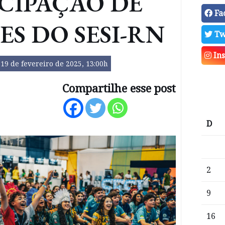
CIPAÇÃO DE
Fa
ES DO SESI-RN
Tw
In
19 de fevereiro de 2025, 13:00h
Compartilhe esse post
D
2
9
16