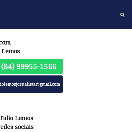
 com
o Lemos
(84) 99955-1566
liolemosjornalista@gmail.com
 Tulio Lemos
redes sociais