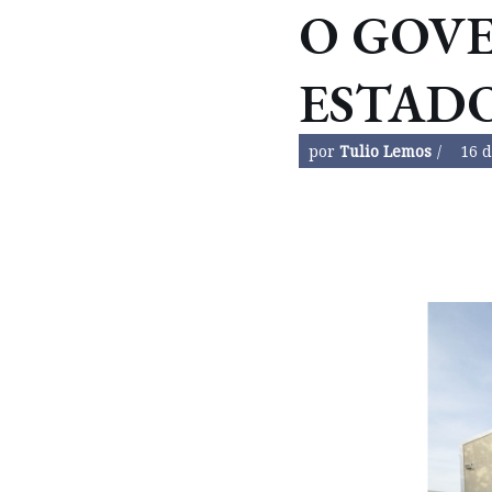
O GOV
ESTAD
por
Tulio Lemos
16 