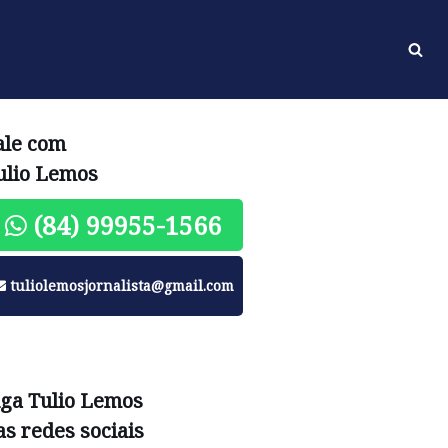
ale com
ulio Lemos
(84) 99955-1566
tuliolemosjornalista@gmail.com
iga Tulio Lemos
as redes sociais