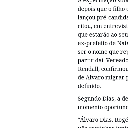
A especulação sobr
depois que o filho
lançou pré-candida
citou, em entrevi
que estarão ao seu 
ex-prefeito de Nat
ser o nome que rep
partir daí. Veread
Rendall, confirmou
de Álvaro migrar p
definido.
Segundo Dias, a de
momento oportuno, 
“Álvaro Dias, Rog