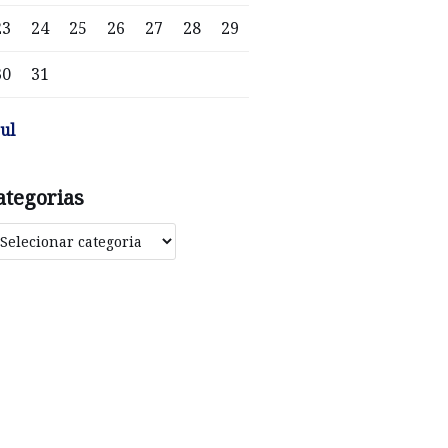
23
24
25
26
27
28
29
30
31
jul
ategorias