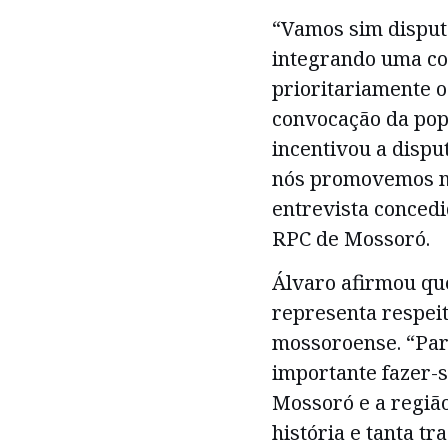
“Vamos sim disput
integrando uma co
prioritariamente 
convocação da pop
incentivou a disp
nós promovemos na
entrevista concedi
RPC de Mossoró.
Álvaro afirmou que
representa respeito
mossoroense. “Pa
importante fazer-s
Mossoró e a região
história e tanta tr