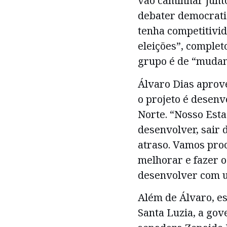
vão caminhar junto
debater democrati
tenha competitivid
eleições”, complet
grupo é de “mudan
Álvaro Dias aprove
o projeto é desen
Norte. “Nosso Esta
desenvolver, sair
atraso. Vamos pro
melhorar e fazer o
desenvolver com u
Além de Álvaro, e
Santa Luzia, a gov