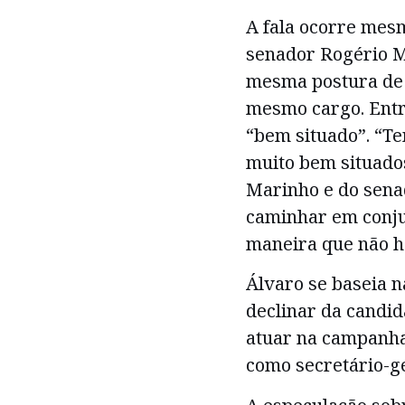
A fala ocorre mes
senador Rogério M
mesma postura de 
mesmo cargo. Entre
“bem situado”. “T
muito bem situado
Marinho e do sena
caminhar em conju
maneira que não ha
Álvaro se baseia n
declinar da candid
atuar na campanha
como secretário-ge