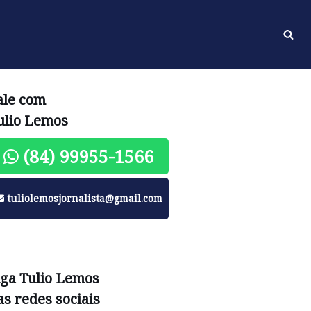
ale com
ulio Lemos
(84) 99955-1566
tuliolemosjornalista@gmail.com
iga Tulio Lemos
as redes sociais