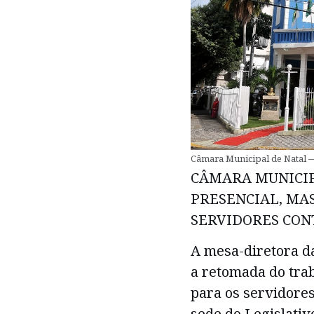
Câmara Municipal de Natal —
CÂMARA MUNICI
PRESENCIAL, MA
SERVIDORES CON
A mesa-diretora d
a retomada do tra
para os servidores
sede do Legislati