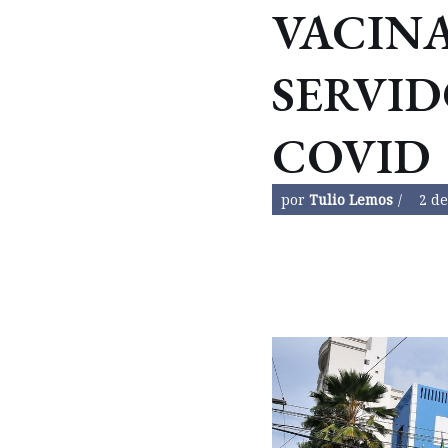
VACIN
SERVI
COVID
por
Tulio Lemos
2 d