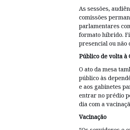
As sessões, audiên
comissões permane
parlamentares con
formato híbrido. F
presencial ou não 
Público de volta à
O ato da mesa tam
público às depend
e aos gabinetes p
entrar no prédio 
dia com a vacinaçã
Vacinação
“Os servidores e 