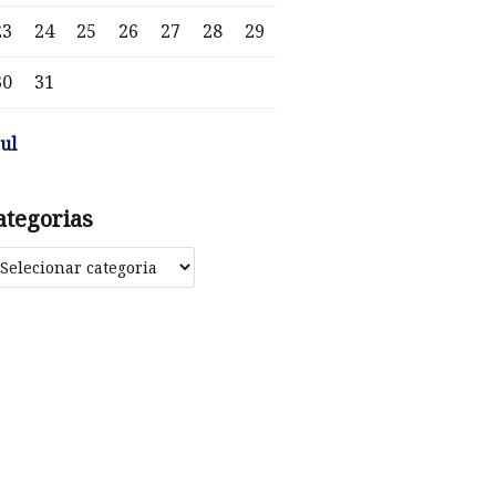
23
24
25
26
27
28
29
30
31
jul
ategorias