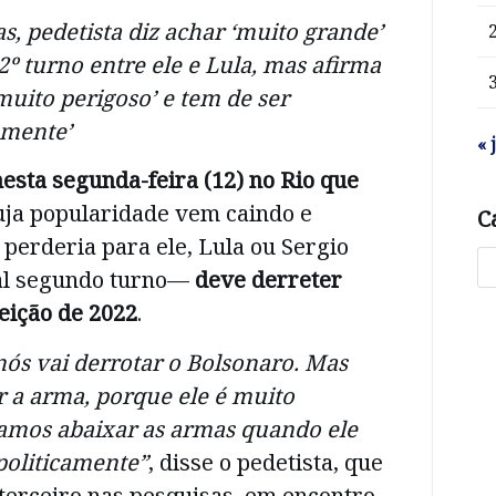
s, pedetista diz achar ‘muito grande’
 2º turno entre ele e Lula, mas afirma
muito perigoso’ e tem de ser
amente’
« 
esta segunda-feira (12) no Rio que
a popularidade vem caindo e
C
 perderia para ele, Lula ou Sergio
l segundo turno—
deve derreter
leição de 2022
.
ós vai derrotar o Bolsonaro. Mas
 a arma, porque ele é muito
vamos abaixar as armas quando ele
politicamente”
, disse o pedetista, que
terceiro nas pesquisas, em encontro