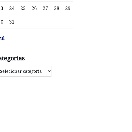
23
24
25
26
27
28
29
30
31
jul
ategorias