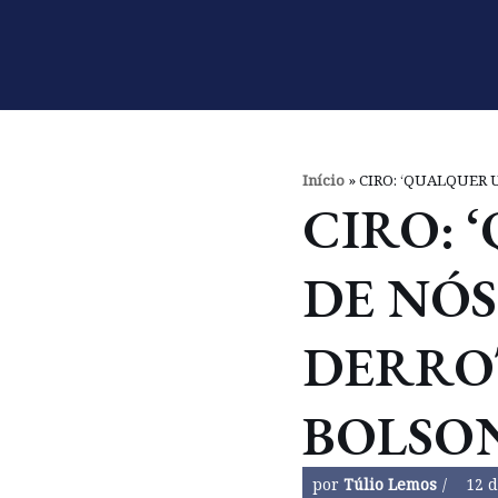
Pular
para
o
conteúdo
Início
»
CIRO: ‘QUALQUER 
CIRO: 
DE NÓS
DERRO
BOLSO
por
Túlio Lemos
12 d