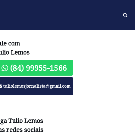
ale com
ulio Lemos
(84) 99955-1566
tuliolemosjornalista@gmail.com
iga Tulio Lemos
as redes sociais