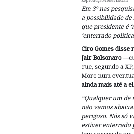
Reprodução/redes sociais
Em 3º nas pesquisa
a possibilidade de
que presidente é ‘
‘enterrado politic
Ciro Gomes disse n
Jair Bolsonaro
—cuj
que, segundo a XP,
Moro num eventua
ainda mais até a e
“Qualquer um de n
não vamos abaixar
perigoso. Nós só 
estiver enterrado 
tem aparecido em 