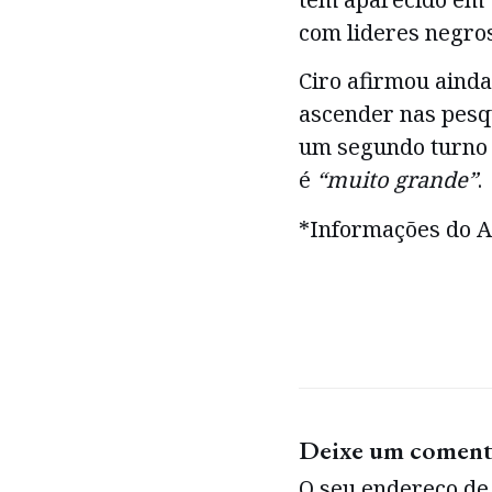
com lideres negros
Ciro afirmou ain
ascender nas pesqu
um segundo turno e
é
“muito grande”
.
*Informações do A
Deixe um coment
O seu endereço de 