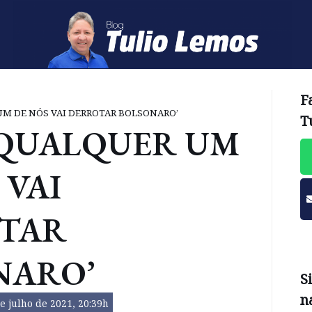
F
UM DE NÓS VAI DERROTAR BOLSONARO’
T
‘QUALQUER UM
 VAI
TAR
NARO’
S
n
e julho de 2021, 20:39h