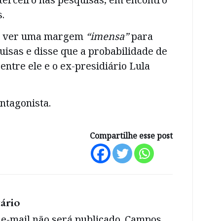
.
da ver uma margem
“imensa”
para
isas e disse que a probabilidade de
ntre ele e o ex-presidiário Lula
ntagonista.
Compartilhe esse post
ário
e-mail não será publicado.
Campos