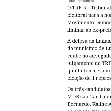
Foto: Reprodução
O TRF-5 – Tribunal
eleitoral para a n
Movimento Democrá
liminar ao ex-prefe
A defesa da limina
do município de Lu
coube ao advogado 
julgamento do TRF
quinta-feira e com
eleição de 1 repr
Os três candidatos
MDB são Garibaldi F
Bernardo, Kaline 