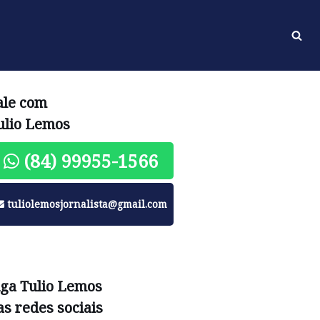
ale com
ulio Lemos
(84) 99955-1566
tuliolemosjornalista@gmail.com
iga Tulio Lemos
as redes sociais