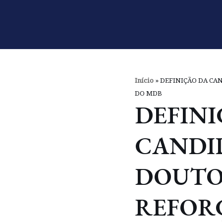
Pular
para
o
conteúdo
Início
»
DEFINIÇÃO DA CA
DO MDB
DEFINI
CANDI
DOUTO
REFOR