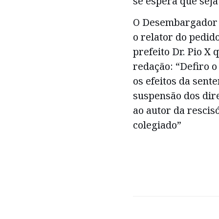
se espera que seja
O Desembargador F
o relator do pedid
prefeito Dr. Pio X 
redação: “Defiro o
os efeitos da sent
suspensão dos dire
ao autor da rescis
colegiado”