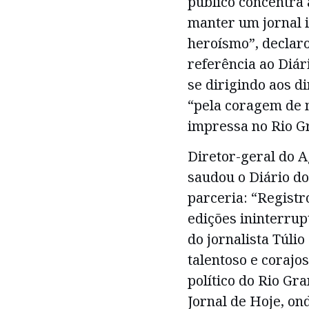
público concentra 
manter um jornal 
heroísmo”, decla
referência ao Diá
se dirigindo aos d
“pela coragem de m
impressa no Rio G
Diretor-geral do A
saudou o Diário d
parceria: “Registr
edições ininterrup
do jornalista Túli
talentoso e corajo
político do Rio Gr
Jornal de Hoje, o