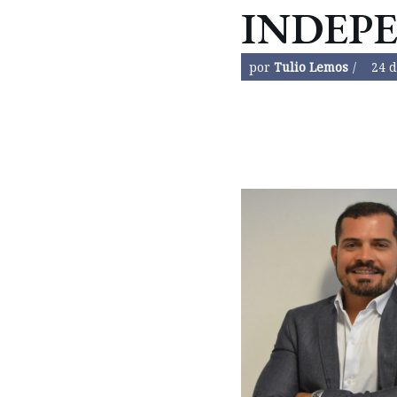
INDEP
por
Tulio Lemos
24 d