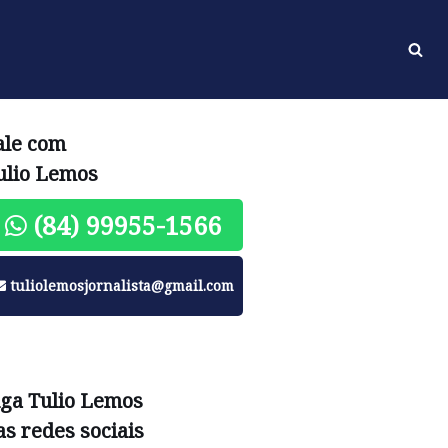
ale com
ulio Lemos
(84) 99955-1566
tuliolemosjornalista@gmail.com
iga Tulio Lemos
as redes sociais