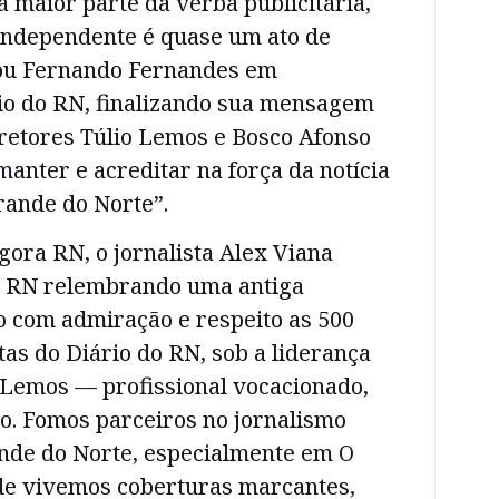
a maior parte da verba publicitária,
independente é quase um ato de
rou Fernando Fernandes em
rio do RN, finalizando sua mensagem
iretores Túlio Lemos e Bosco Afonso
anter e acreditar na força da notícia
rande do Norte”.
gora RN, o jornalista Alex Viana
o RN relembrando uma antiga
o com admiração e respeito as 500
tas do Diário do RN, sob a liderança
o Lemos — profissional vocacionado,
so. Fomos parceiros no jornalismo
ande do Norte, especialmente em O
nde vivemos coberturas marcantes,