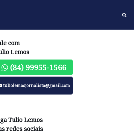
ale com
ulio Lemos
(84) 99955-1566
tuliolemosjornalista@gmail.com
iga Tulio Lemos
as redes sociais