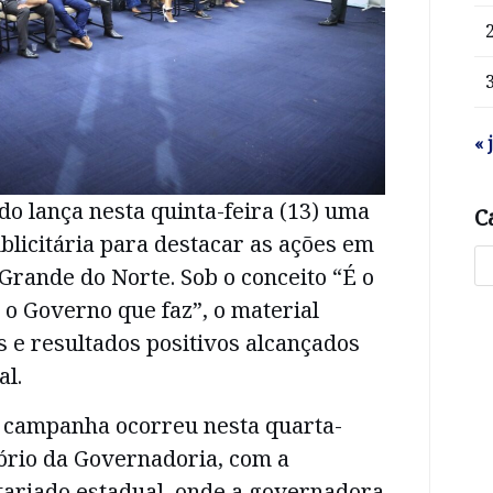
« 
o lança nesta quinta-feira (13) uma
C
licitária para destacar as ações em
rande do Norte. Sob o conceito “É o
 o Governo que faz”, o material
s e resultados positivos alcançados
al.
 campanha ocorreu nesta quarta-
itório da Governadoria, com a
tariado estadual, onde a governadora