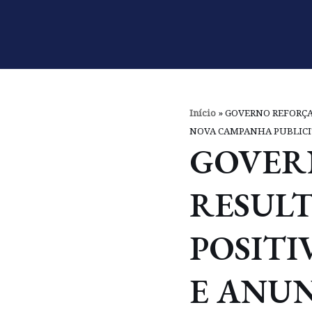
Pular
para
o
conteúdo
Início
»
GOVERNO REFORÇA
NOVA CAMPANHA PUBLICI
GOVER
RESUL
POSITI
E ANU