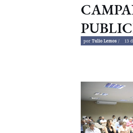
CAMPA
PUBLIC
por
Tulio Lemos
13 d