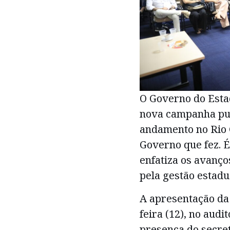
O Governo do Estad
nova campanha pub
andamento no Rio G
Governo que fez. É
enfatiza os avanço
pela gestão estadu
A apresentação da
feira (12), no aud
presença do secre