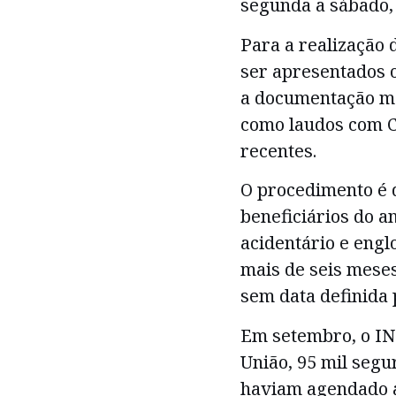
segunda a sábado, 
Para a realização 
ser apresentados 
a documentação mé
como laudos com C
recentes.
O procedimento é 
beneficiários do an
acidentário e engl
mais de seis mese
sem data definida 
Em setembro, o INS
União, 95 mil seg
haviam agendado a