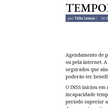
TEMPO
por
Túlio Lemos
10 
Agendamento de per
ou pela internet. 
segurados que ain
poderão ter benefí
O INSS iniciou em 
incapacidade temp
período superior 