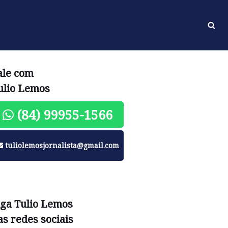
ale com
ulio Lemos
(84) 99955-1566
tuliolemosjornalista@gmail.com
iga Tulio Lemos
as redes sociais