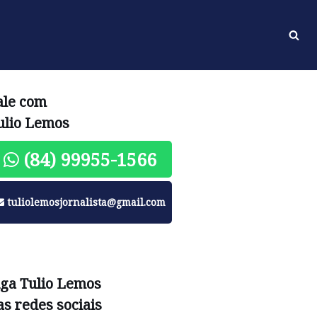
ale com
ulio Lemos
(84) 99955-1566
tuliolemosjornalista@gmail.com
iga Tulio Lemos
as redes sociais