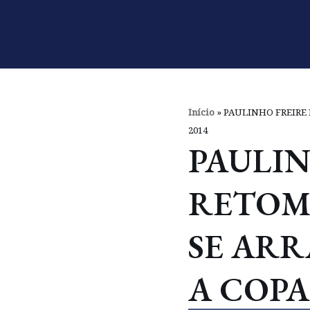
Pular
para
o
conteúdo
Início
»
PAULINHO FREIRE 
2014
PAULIN
RETOM
SE ARR
A COPA