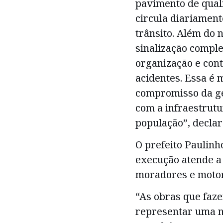
pavimento de qual
circula diariament
trânsito. Além do n
sinalização compl
organização e con
acidentes. Essa é
compromisso da ge
com a infraestrutu
população”, declar
O prefeito Paulin
execução atende a
moradores e motori
“As obras que faz
representar uma n