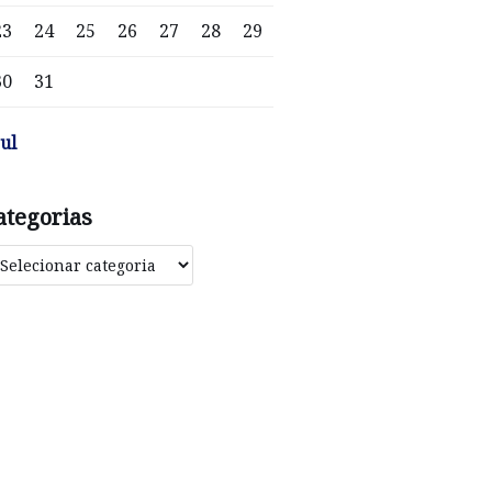
23
24
25
26
27
28
29
30
31
jul
ategorias