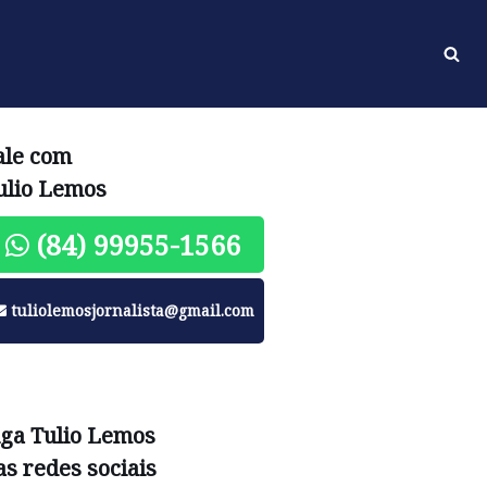
ale com
ulio Lemos
(84) 99955-1566
tuliolemosjornalista@gmail.com
iga Tulio Lemos
as redes sociais