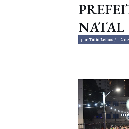
PREFEI
NATAL
por
Tulio Lemos
2 de