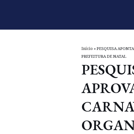
Pular
para
o
conteúdo
Início
»
PESQUISA APONTA
PREFEITURA DE NATAL
PESQUI
APROV
CARNA
ORGAN