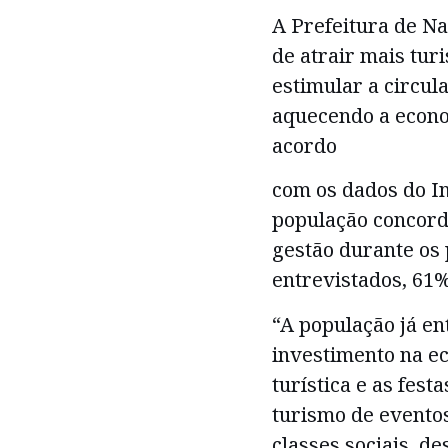
A Prefeitura de N
de atrair mais turi
estimular a circul
aquecendo a econom
acordo
com os dados do In
população concorda
gestão durante os 
entrevistados, 61%
“A população já e
investimento na ec
turística e as fes
turismo de eventos
classes sociais, d