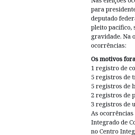
Nas eleições o
para president
deputado feder
pleito pacífico
gravidade. Na o
ocorrências:
Os motivos for
1 registro de c
5 registros de 
5 registros de 
2 registros de 
3 registros de 
As ocorrências 
Integrado de C
no Centro Inte