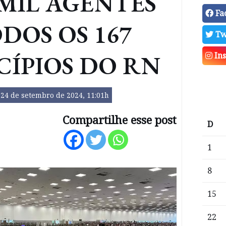
 MIL AGENTES
Fa
DOS OS 167
Tw
ÍPIOS DO RN
In
24 de setembro de 2024, 11:01h
Compartilhe esse post
D
1
8
15
22