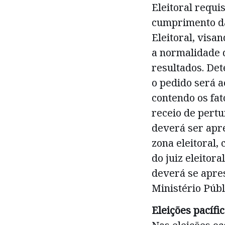
Eleitoral requi
cumprimento da 
Eleitoral, visan
a normalidade 
resultados. De
o pedido será a
contendo os fat
receio de pertu
deverá ser apr
zona eleitoral,
do juiz eleitora
deverá se apres
Ministério Públi
Eleições pacífi