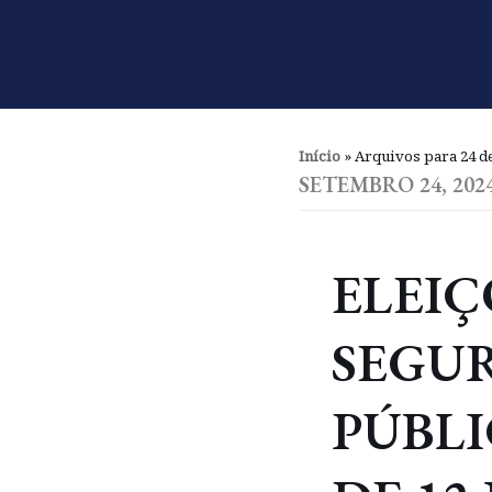
Pular
para
o
conteúdo
Início
»
Arquivos para 24 de
SETEMBRO 24, 202
ELEIÇ
SEGU
PÚBLI