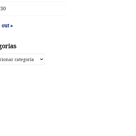
30
out »
gorias