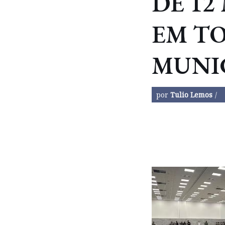
DE 12
EM TO
MUNIC
por
Tulio Lemos