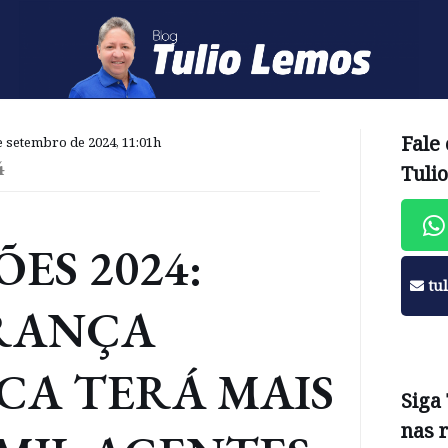
Fale
 setembro de 2024, 11:01h
4
Tuli
ÕES 2024:
tu
RANÇA
CA TERÁ MAIS
Siga
nas 