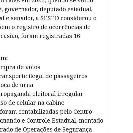
corridas em 2022, quando se votou
e, governador, deputado estadual,
al e senador, a SESED considerou o
, sem o registro de ocorrências de
casião, foram registradas 16
am:
ompra de votos
transporte ilegal de passageiros
boca de urna
propaganda eleitoral irregular
uso de celular na cabine
foram contabilizadas pelo Centro
omando e Controle Estadual, montado
grado de Operações de Segurança