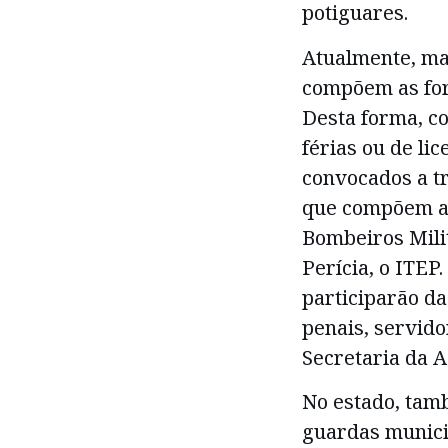
potiguares.
Atualmente, ma
compõem as for
Desta forma, c
férias ou de li
convocados a tr
que compõem a P
Bombeiros Milit
Perícia, o ITEP
participarão da
penais, servido
Secretaria da A
No estado, tamb
guardas municip