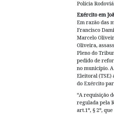
Polícia Rodoviá
Exército em Jo
Em razão das mo
Francisco Dami
Marcelo Oliveir
Oliveira, assass
Pleno do Tribun
pedido de refor
no município. A
Eleitoral (TSE)
do Exército para
“A requisição d
regulada pela 
art.1º, § 2º, qu