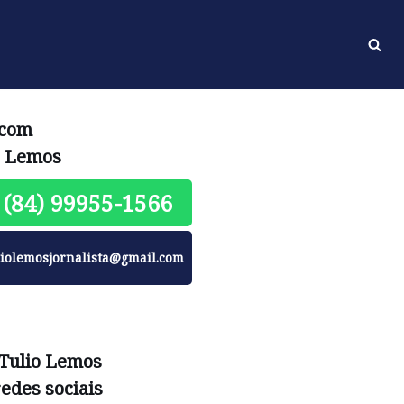
 com
o Lemos
(84) 99955-1566
liolemosjornalista@gmail.com
 Tulio Lemos
redes sociais