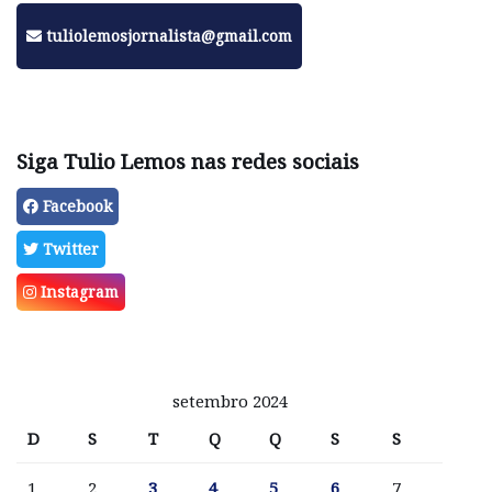
tuliolemosjornalista@gmail.com
Siga Tulio Lemos nas redes sociais
Facebook
Twitter
Instagram
setembro 2024
D
S
T
Q
Q
S
S
1
2
3
4
5
6
7