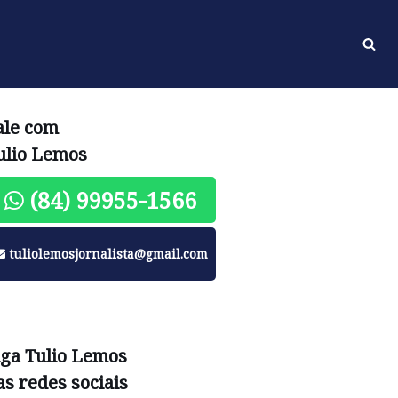
ale com
ulio Lemos
(84) 99955-1566
tuliolemosjornalista@gmail.com
iga Tulio Lemos
as redes sociais