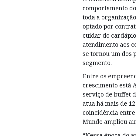
comportamento do
toda a organização
optado por contra
cuidar do cardápio
atendimento aos c
se tornou um dos p
segmento.
Entre os empreen
crescimento está 
serviço de buffet 
atua há mais de 12
coincidência entre
Mundo ampliou ain
“Nessa época do a