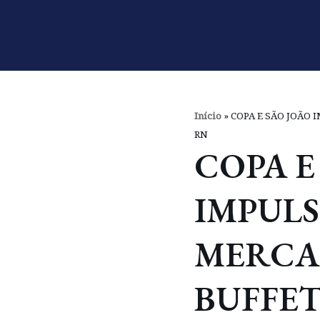
Pular
para
o
conteúdo
Início
»
COPA E SÃO JOÃO
RN
COPA E
IMPUL
MERCA
BUFFET