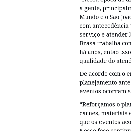
a gente, principal
Mundo e o São Joã
com antecedência 
serviço e atender
Brasa trabalha co
há anos, então iss
qualidade do atend
De acordo com o e
planejamento ante
eventos ocorram s
“Reforçamos o plan
carnes, materiais 
que os eventos ac
Nosso foco continu