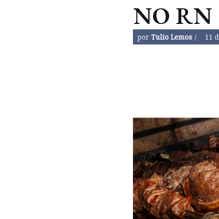
NO RN
por
Tulio Lemos
11 d