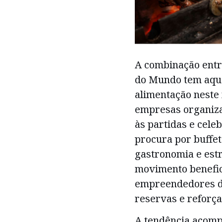
A combinação entre
do Mundo tem aque
alimentação neste 
empresas organiza
às partidas e celeb
procura por buffet
gastronomia e est
movimento benefic
empreendedores do
reservas e reforç
A tendência acom