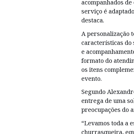
acompanhados de c
serviço é adaptado
destaca.
A personalização t
características do
e acompanhamentos
formato do atendi
os itens compleme
evento.
Segundo Alexandre,
entrega de uma so
preocupações do an
“Levamos toda a e
churrasqueira, equ