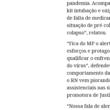
pandemia. Acompa
kit intubação e ox
de falta de medic
situação de pré-c
colapso”, relatou.
“Fica do MP o aler
esforços e protag
qualificar o enfr
do vírus”, defend
comportamento da 
o RN vem piorando
assistenciais nas 
promotora de Justi
“Nossa fala de ale