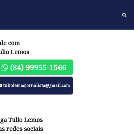
ale com
ulio Lemos
(84) 99955-1566
tuliolemosjornalista@gmail.com
iga Tulio Lemos
as redes sociais