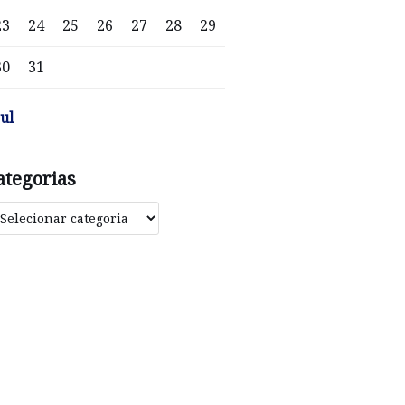
23
24
25
26
27
28
29
30
31
jul
ategorias