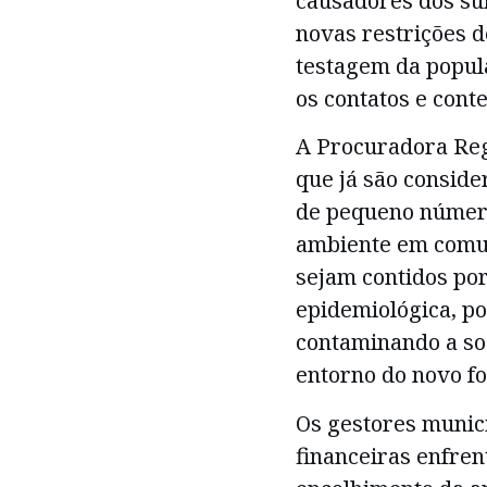
causadores dos sur
novas restrições d
testagem da popula
os contatos e cont
A Procuradora Reg
que já são conside
de pequeno númer
ambiente em comum
sejam contidos por
epidemiológica, p
contaminando a so
entorno do novo fo
Os gestores munici
financeiras enfre