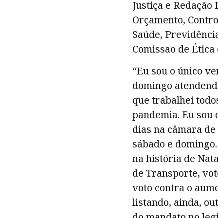
Justiça e Redação 
Orçamento, Control
Saúde, Previdência 
Comissão de Ética 
“Eu sou o único v
domingo atendendo
que trabalhei todo
pandemia. Eu sou o
dias na câmara de 
sábado e domingo. 
na história de Nat
de Transporte, vot
voto contra o aume
listando, ainda, ou
do mandato no legi