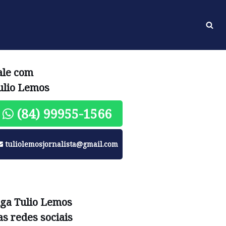
ale com
ulio Lemos
(84) 99955-1566
tuliolemosjornalista@gmail.com
iga Tulio Lemos
as redes sociais