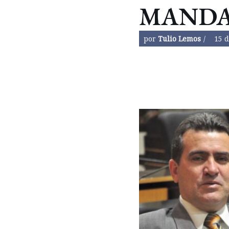
MAND
por
Tulio Lemos
15 d