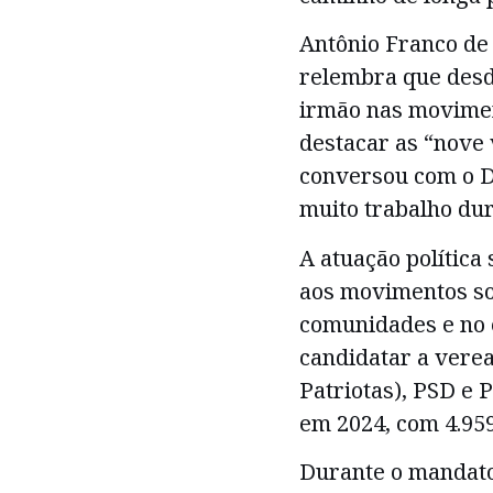
Antônio Franco de 
relembra que des
irmão nas movimen
destacar as “nove 
conversou com o Di
muito trabalho du
A atuação política 
aos movimentos so
comunidades e no e
candidatar a vere
Patriotas), PSD e P
em 2024, com 4.959
Durante o mandato