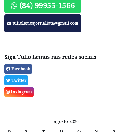
(84) 99955-1566
tuliolemosjornalista@gmail.com
Siga Tulio Lemos nas redes sociais
Facebook
Twitter
Instagram
agosto 2026
D
S
T
Q
Q
S
S