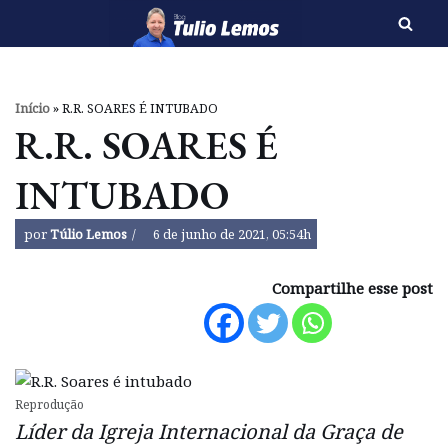
Pular
para
o
Início
»
R.R. SOARES É INTUBADO
conteúdo
R.R. SOARES É
INTUBADO
por
Túlio Lemos
6 de junho de 2021, 05:54h
Compartilhe esse post
Reprodução
Líder da Igreja Internacional da Graça de