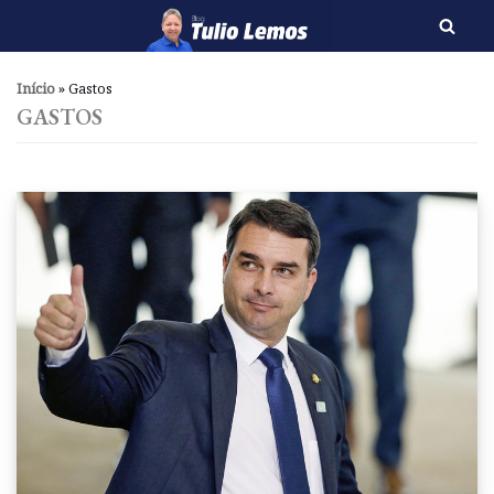
Pular
para
Início
»
Gastos
o
GASTOS
conteúdo