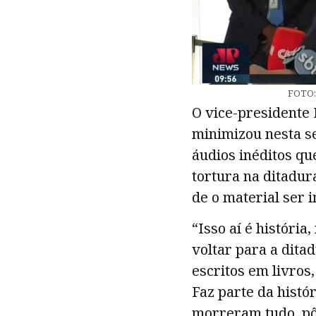
FOTO:
O vice-presidente
minimizou nesta se
áudios inéditos qu
tortura na ditadura
de o material ser 
“Isso aí é história
voltar para a ditad
escritos em livros
Faz parte da histór
morreram tudo, pô.