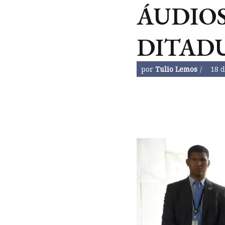
ÁUDIOS
DITAD
por
Tulio Lemos
18 d