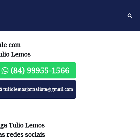
ale com
ulio Lemos
(84) 99955-1566
tuliolemosjornalista@gmail.com
iga Tulio Lemos
as redes sociais