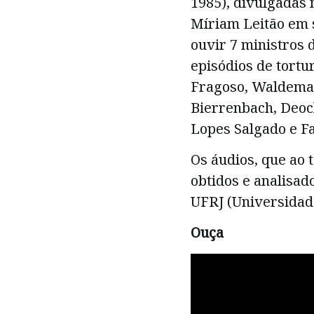
1985), divulgadas 
Míriam Leitão em 
ouvir 7 ministros
episódios de tortu
Fragoso, Waldemar 
Bierrenbach, Deocl
Lopes Salgado e Fa
Os áudios, que ao
obtidos e analisad
UFRJ (Universidade
Ouça