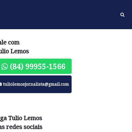
ale com
ulio Lemos
(84) 99955-1566
tuliolemosjornalista@gmail.com
iga Tulio Lemos
as redes sociais