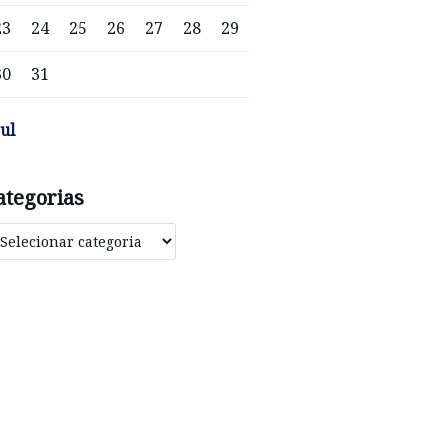
23
24
25
26
27
28
29
30
31
jul
ategorias