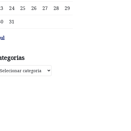
23
24
25
26
27
28
29
30
31
jul
ategorias