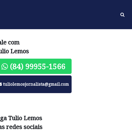
ale com
ulio Lemos
(84) 99955-1566
tuliolemosjornalista@gmail.com
iga Tulio Lemos
as redes sociais