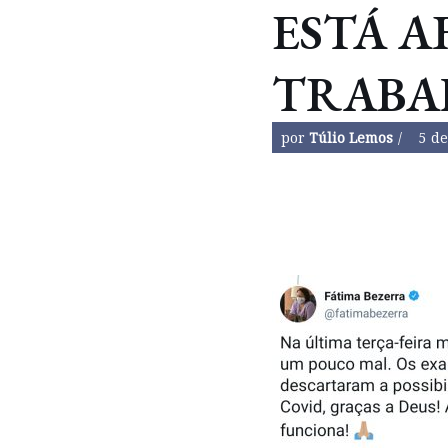
ESTÁ A
TRABA
por
Túlio Lemos
5 de