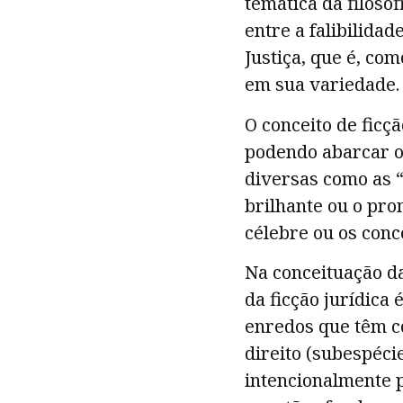
temática da filosof
entre a falibilidad
Justiça, que é, com
em sua variedade.
O conceito de ficçã
podendo abarcar o
diversas como as 
brilhante ou o pro
célebre ou os conce
Na conceituação da 
da ficção jurídica
enredos que têm co
direito (subespécie
intencionalmente pa