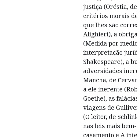
justiça (Oréstia, d
critérios morais d
que lhes são corre
Alighieri), a obrig
(Medida por medid
interpretação jurí
Shakespeare), a bu
adversidades inere
Mancha, de Cervant
a ele inerente (Ro
Goethe), as faláci
viagens de Gulliver
(O leitor, de Schli
nas leis mais bem-
casamento e A inte