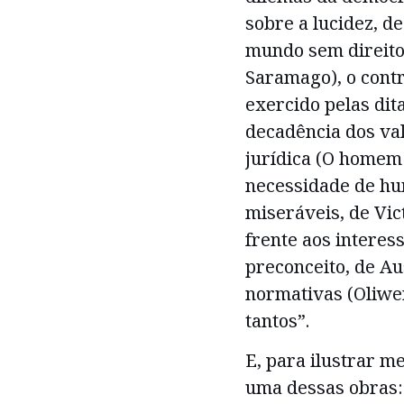
sobre a lucidez, d
mundo sem direito 
Saramago), o contr
exercido pelas dita
decadência dos va
jurídica (O homem 
necessidade de hu
miseráveis, de Vi
frente aos interes
preconceito, de A
normativas (Oliwer
tantos”.
E, para ilustrar m
uma dessas obras: 