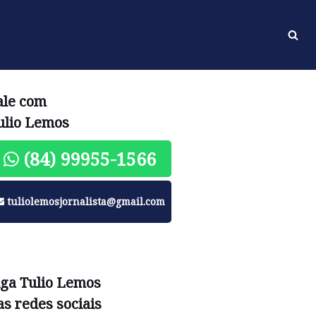
ale com
ulio Lemos
(84) 99955-1566
tuliolemosjornalista@gmail.com
iga Tulio Lemos
as redes sociais