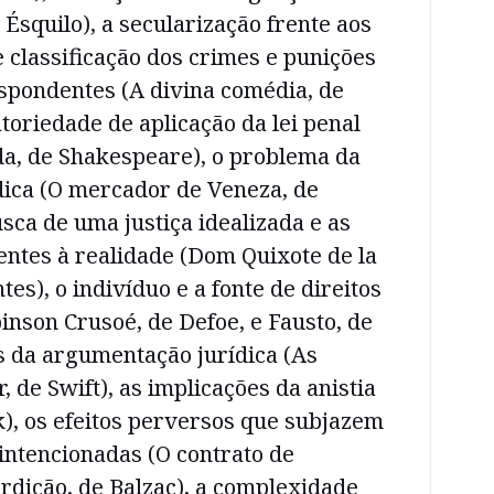
e Ésquilo), a secularização frente aos
e classificação dos crimes e punições
spondentes (A divina comédia, de
atoriedade de aplicação da lei penal
a, de Shakespeare), o problema da
dica (O mercador de Veneza, de
sca de uma justiça idealizada e as
ntes à realidade (Dom Quixote de la
es), o indivíduo e a fonte de direitos
binson Crusoé, de Defoe, e Fausto, de
as da argumentação jurídica (As
, de Swift), as implicações da anistia
nk), os efeitos perversos que subjazem
intencionadas (O contrato de
rdição, de Balzac), a complexidade