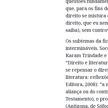
questões fundamen
que, para os fins d
direito se mistura 
direito, que eu n
saiba), sem controv
Os subtemas da fic
intermináveis. Soc
Karam Trindade e 
“Direito e literat
se repensar o direi
literatura: reflex
Editora, 2008): “a 
aliança ou do cont
Testamento), o pro
(Antígona, de Sófo