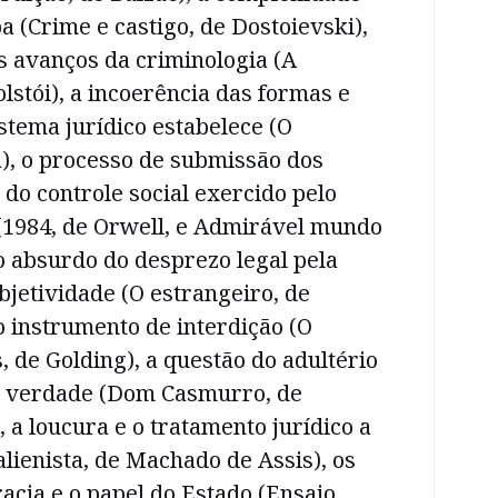
a (Crime e castigo, de Dostoievski),
s avanços da criminologia (A
olstói), a incoerência das formas e
stema jurídico estabelece (O
), o processo de submissão dos
 do controle social exercido pelo
 (1984, de Orwell, e Admirável mundo
o absurdo do desprezo legal pela
bjetividade (O estrangeiro, de
 instrumento de interdição (O
 de Golding), a questão do adultério
a verdade (Dom Casmurro, de
 a loucura e o tratamento jurídico a
alienista, de Machado de Assis), os
cia e o papel do Estado (Ensaio