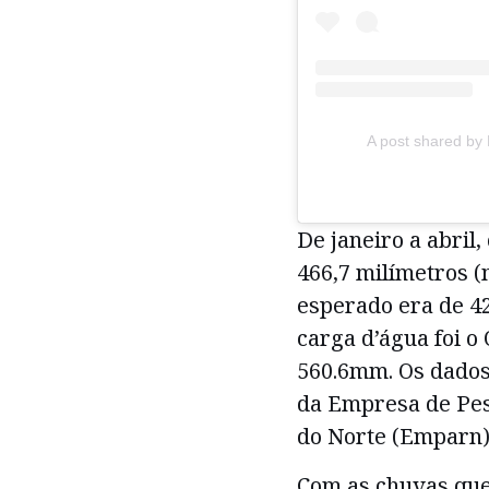
A post shared by
De janeiro a abril
466,7 milímetros 
esperado era de 4
carga d’água foi o
560.6mm. Os dados
da Empresa de Pes
do Norte (Emparn)
Com as chuvas que 