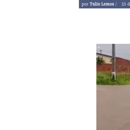
por
Tulio Lemos
25 d