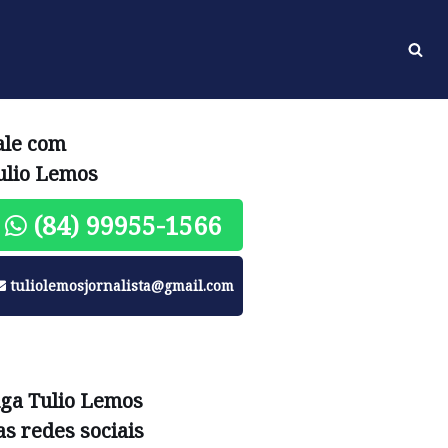
ale com
ulio Lemos
(84) 99955-1566
tuliolemosjornalista@gmail.com
iga Tulio Lemos
as redes sociais