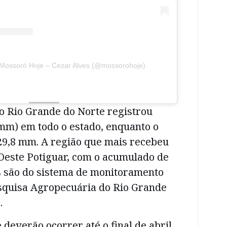
 Mossoró Hoje – Cezar Alves (@mossorohoje)
, o Rio Grande do Norte registrou
(mm) em todo o estado, enquanto o
29,8 mm. A região que mais recebeu
 Oeste Potiguar, com o acumulado de
 são do sistema de monitoramento
quisa Agropecuária do Rio Grande
.
deverão ocorrer até o final de abril,