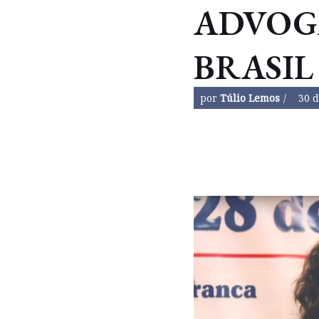
ADVOG
BRASIL
por
Túlio Lemos
30 