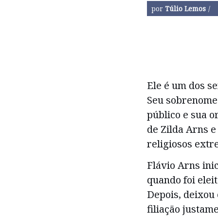
por
Túlio Lemos
Ele é um dos se
Seu sobrenome 
público e sua o
de Zilda Arns e
religiosos ext
Flávio Arns ini
quando foi elei
Depois, deixou 
filiação justam