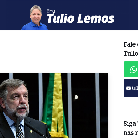
Fale
Tuli
tu
Siga
nas 