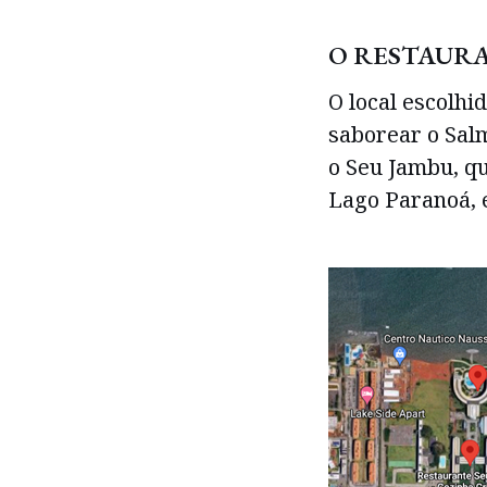
O RESTAUR
O local escolhi
saborear o Sal
o Seu Jambu, q
Lago Paranoá, e