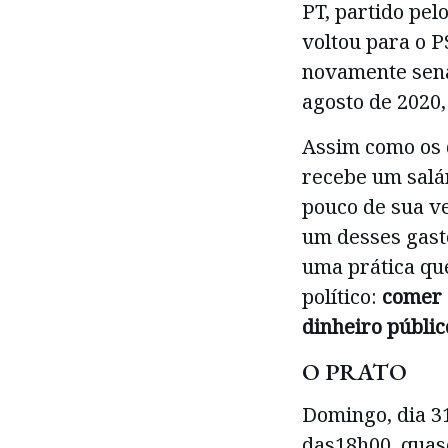
PT, partido pelo
voltou para o P
novamente sena
agosto de 2020
Assim como os 
recebe um salár
pouco de sua v
um desses gast
uma prática qu
político:
comer 
dinheiro públic
O PRATO
Domingo, dia 31
das18h00, quas