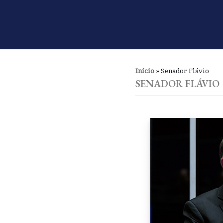
Pular
para
o
conteúdo
Início
»
Senador Flávio
SENADOR FLÁVIO