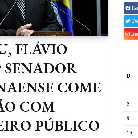
Fa
Tw
In
U, FLÁVIO
? SENADOR
D
NAENSE COME
ÃO COM
2
9
EIRO PÚBLICO
16