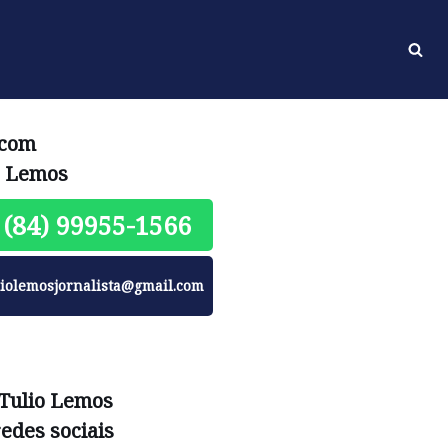
 com
o Lemos
(84) 99955-1566
liolemosjornalista@gmail.com
 Tulio Lemos
redes sociais