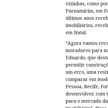
vizinhas, como po
Parnamirim, em P
últimos anos rec
imobiliários, rec
em Natal.
“Agora vamos recu
moradores para nos
Eduardo, que dest
permitir construçõ
um erro, uma rest
comparar em moder
Pessoa, Recife, Fo
desenvolver, com s
para o mercado da 