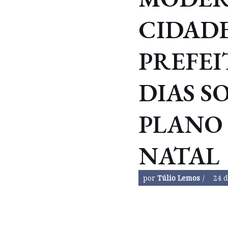
CIDADE
PREFEI
DIAS S
PLANO
NATAL
por
Túlio Lemos
24 