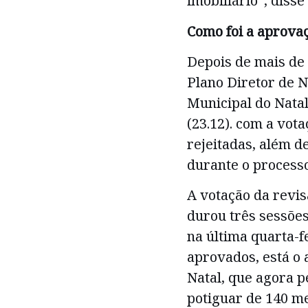
imobiliário”, disse 
Como foi a aprova
Depois de mais de 
Plano Diretor de 
Municipal do Nata
(23.12). com a vot
rejeitadas, além d
durante o processo
A votação da revi
durou três sessões
na última quarta-f
aprovados, está o
Natal, que agora p
potiguar de 140 me