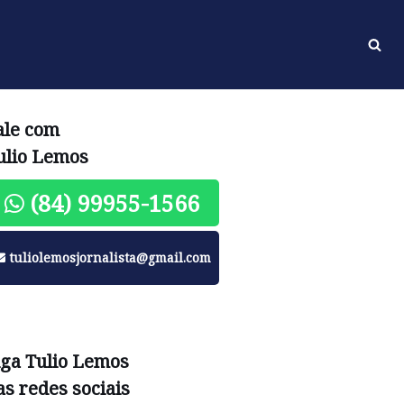
ale com
ulio Lemos
(84) 99955-1566
tuliolemosjornalista@gmail.com
iga Tulio Lemos
as redes sociais