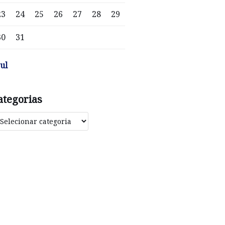
23
24
25
26
27
28
29
30
31
jul
ategorias