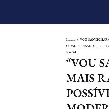
Pular
para
o
conteúdo
Início
»
“VOU SANCIONAR O
CIDADE”, DISSE O PREFEI
NATAL
“VOU 
MAIS R
POSSÍV
MODER