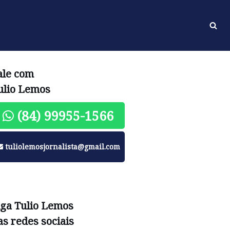
ale com
ulio Lemos
(84) 99955-1566
tuliolemosjornalista@gmail.com
iga Tulio Lemos
as redes sociais