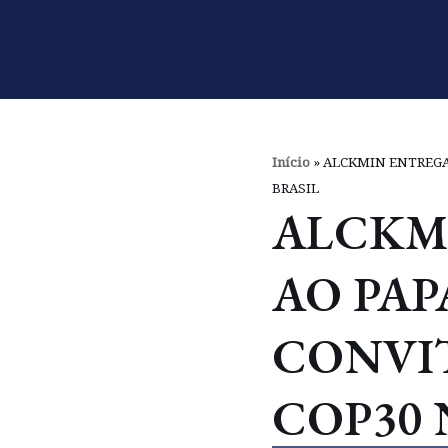
Pular
para
o
conteúdo
Início
»
ALCKMIN ENTREGA 
BRASIL
ALCKM
AO PAP
CONVIT
COP30 