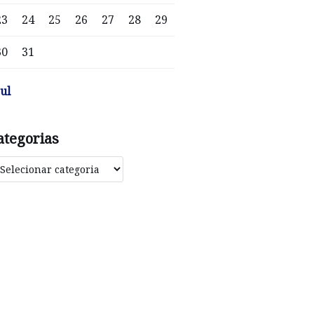
23
24
25
26
27
28
29
30
31
jul
ategorias