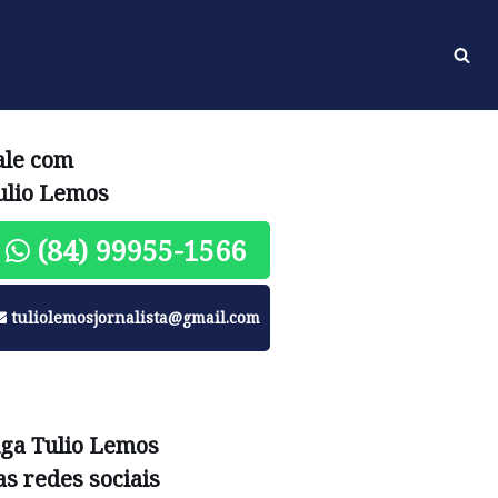
ale com
ulio Lemos
(84) 99955-1566
tuliolemosjornalista@gmail.com
iga Tulio Lemos
as redes sociais