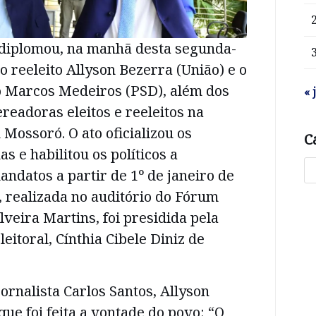
l diplomou, na manhã desta segunda-
ito reeleito Allyson Bezerra (União) e o
to Marcos Medeiros (PSD), além dos
« 
readoras eleitos e reeleitos na
 Mossoró. O ato oficializou os
C
s e habilitou os políticos a
datos a partir de 1º de janeiro de
, realizada no auditório do Fórum
eira Martins, foi presidida pela
leitoral, Cínthia Cibele Diniz de
ornalista Carlos Santos, Allyson
que foi feita a vontade do povo: “O