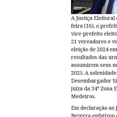
A Justiça Eleitora
feira (16), o prefe
vice-prefeito elei
21 vereadores e ve
eleição de 2024 em
resultados das urna
assumirem seus man
2025. A solenidade
Desembargador Silv
juíza da 34ª Zona E
Medeiros.
Em declaração ao j
Bezerra enfatizou 