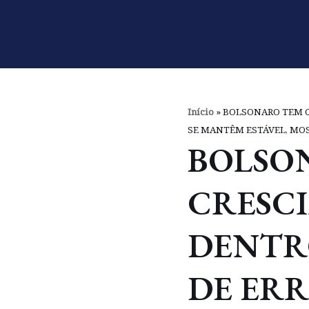
Pular
para
o
conteúdo
Início
»
BOLSONARO TEM C
SE MANTÊM ESTÁVEL, MOS
BOLSO
CRESC
DENTR
DE ERR