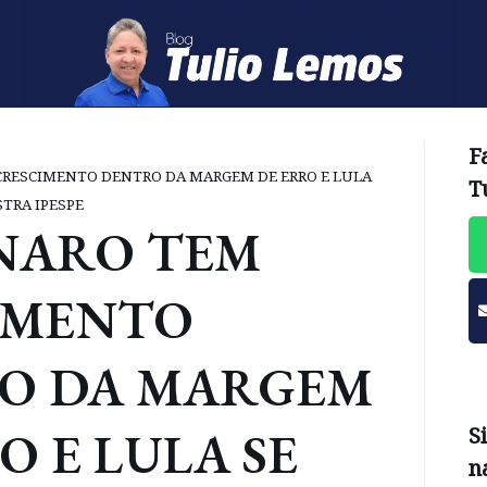
F
RESCIMENTO DENTRO DA MARGEM DE ERRO E LULA
T
TRA IPESPE
NARO TEM
IMENTO
O DA MARGEM
O E LULA SE
S
n