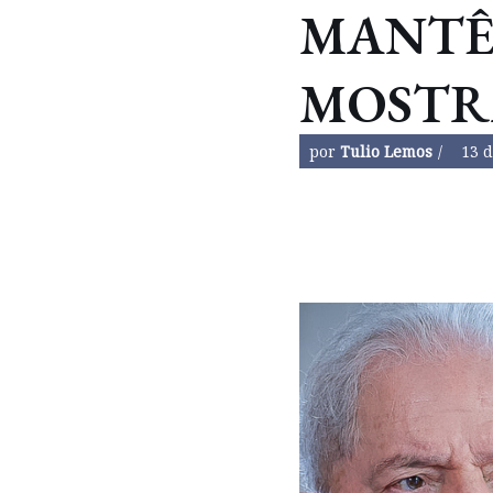
MANTÊ
MOSTRA
por
Tulio Lemos
13 d