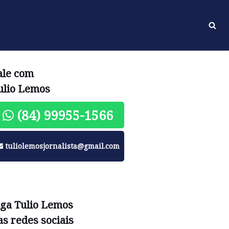
ale com
ulio Lemos
(84) 99955-1566
tuliolemosjornalista@gmail.com
iga Tulio Lemos
as redes sociais