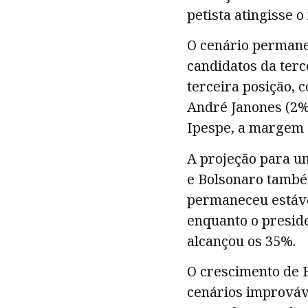
petista atingisse 
O cenário permane
candidatos da terc
terceira posição, 
André Janones (2%
Ipespe, a margem 
A projeção para u
e Bolsonaro também
permaneceu estáve
enquanto o presid
alcançou os 35%.
O crescimento de B
cenários improváv