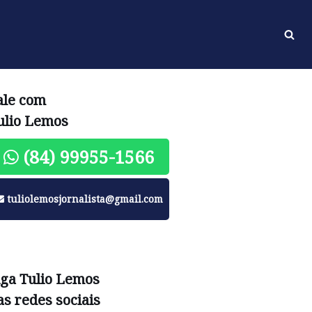
ale com
ulio Lemos
(84) 99955-1566
tuliolemosjornalista@gmail.com
iga Tulio Lemos
as redes sociais