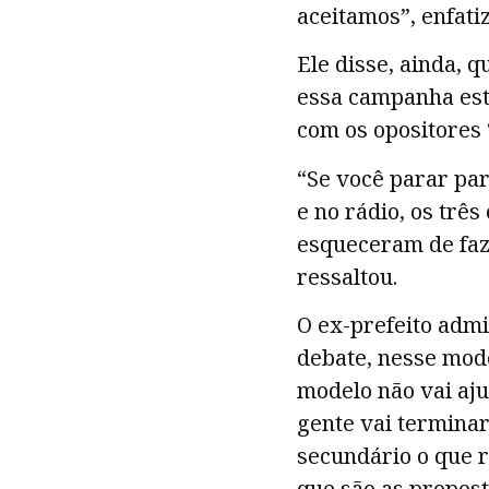
aceitamos”, enfati
Ele disse, ainda, 
essa campanha est
com os opositores 
“Se você parar par
e no rádio, os trê
esqueceram de faz
ressaltou.
O ex-prefeito adm
debate, nesse mode
modelo não vai aju
gente vai termina
secundário o que 
que são as propos