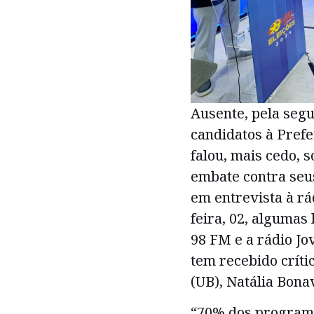
Ausente, pela segu
candidatos à Prefe
falou, mais cedo, 
embate contra seus
em entrevista à rá
feira, 02, algumas
98 FM e a rádio Jo
tem recebido críti
(UB), Natália Bona
“70% dos programa