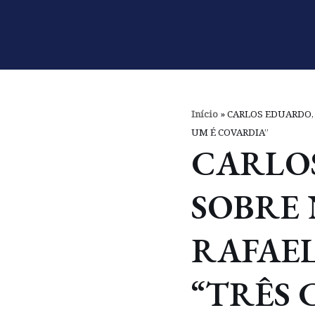
Pular
para
o
conteúdo
Início
»
CARLOS EDUARDO, 
UM É COVARDIA”
CARLO
SOBRE 
RAFAEL
“TRÊS 