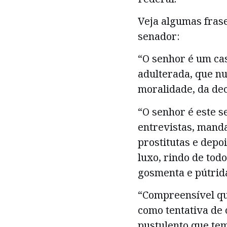
Veja algumas frase
senador:
“O senhor é um ca
adulterada, que nu
moralidade, da dec
“O senhor é este s
entrevistas, manda
prostitutas e depo
luxo, rindo de to
gosmenta e pútrid
“Compreensível que
como tentativa de 
pustulento que te