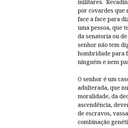
militares. Recadinh
por covardes que 
face a face para d
uma pessoa, que te
da senatoria ou d
senhor não tem di
hombridade para f
ninguém e nem par
O senhor é um cas
adulterada, que nu
moralidade, da dec
ascendência, deve
de escravos, vassa
combinação genéti