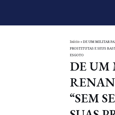
Pular
para
o
conteúdo
Início
»
DE UM MILITAR PA
PROSTITUTAS E SEUS BAS
ESGOTO
DE UM 
RENAN
“SEM S
SUAS P