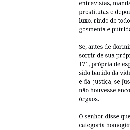
entrevistas, manda
prostitutas e depo
luxo, rindo de to
gosmenta e pútrid
Se, antes de dormi
sorrir de sua próp
171, própria de es
sido banido da vid
e da justiça, se Ju
não houvesse enc
órgãos.
O senhor disse que
categoria homogên