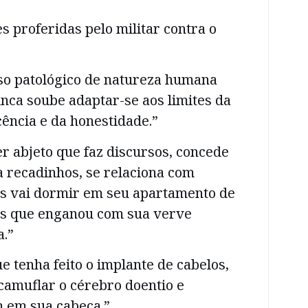
s proferidas pelo militar contra o
so patológico de natureza humana
nca soube adaptar-se aos limites da
ência e da honestidade.”
er abjeto que faz discursos, concede
 recadinhos, se relaciona com
is vai dormir em seu apartamento de
dos que enganou com sua verve
a.”
 tenha feito o implante de cabelos,
camuflar o cérebro doentio e
m em sua cabeça.”