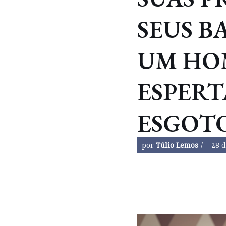
SEUS B
UM HO
ESPER
ESGOT
por
Túlio Lemos
28 d