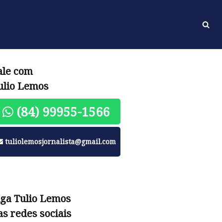
ale com
ulio Lemos
(84) 99955-1566
tuliolemosjornalista@gmail.com
iga Tulio Lemos
as redes sociais